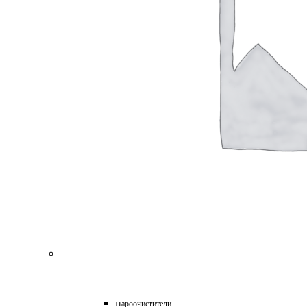
для Пароочистителей
для Подметальных Машин
для Проф. Керхера
для Пылесосов
для Роботов-Газонокосилок
для Роботов-Пылесосов
для Садовых Тракторов
для Стеклоочистителей
для Триммеров
для Цепных Пил
Масла
Прочее
Химия
HoReCa
Автохимия
Бытовая химия и клининг
Детейлинг
Моющие средства для пищевой промышленности
Подарочные наборы
Профессиональная защита древесины и минеральных п
Лес, парк, сад
Техника для уборки
Аппараты высокого давления
Машины поломоечные
Пароочистители