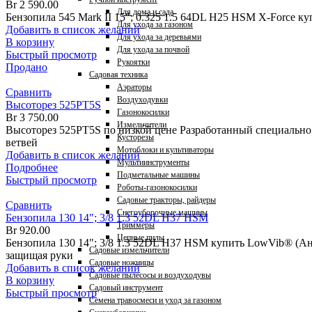
Br
2 590.00
Для дома и сада
Бензопила 545 Mark II 15″; 0.325 1.5 64DL H25 HSM X-Force к
Для ухода за газоном
Добавить в список желаний
Для ухода за деревьями
В корзину
Для ухода за почвой
Быстрый просмотр
Рукоятки
Продано
Садовая техника
Аэраторы
Сравнить
Воздуходувки
Высоторез 525PT5S
Газонокосилки
Br
3 750.00
Измельчители
Высоторез 525PT5S по низкой цене Разработанный специально 
Кусторезы
ветвей
Мотоблоки и культиваторы
Добавить в список желаний
Мультиинструменты
Подробнее
Подметальные машины
Быстрый просмотр
Роботы-газонокосилки
Садовые тракторы, райдеры
Сравнить
Снегоуборочные машины
Бензопила 130 14″; 3/8 1.3 52DL H37 HSM
Триммеры
Br
920.00
Цепные пилы
Бензопила 130 14"; 3/8 1.3 52DL H37 HSM купить LowVib® (
Садовые измельчители
защищая руки
Садовые ножницы
Добавить в список желаний
Садовые пылесосы и воздуходувы
В корзину
Садовый инструмент
Быстрый просмотр
Семена травосмеси и уход за газоном