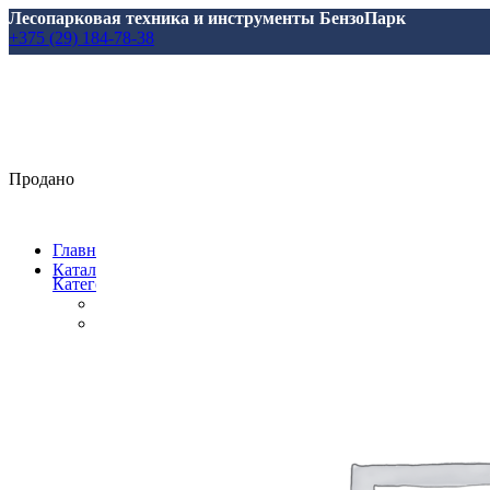
Лесопарковая техника и инструменты БензоПарк
+375 (29) 184-78-38
Продано
Главная
Каталог
Категории
Все
товары
Аксессуары, масла, запчасти
Аксессуары и запасные части
для Marolex
для АВД
для Аккумуляторной Техники
для Аэраторов
для Газонокосилкок
для Мотоблоков и Культиваторов
для Насосов