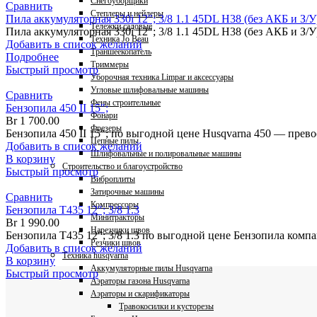
Снегоуборщики
Сравнить
Степлеры и нейлеры
Пила аккумуляторная 330i 12″; 3/8 1.1 45DL H38 (без АКБ и З/У
Тележки садовые
Пила аккумуляторная 330i 12″; 3/8 1.1 45DL H38 (без АКБ и З/
Техника Jo Beau
Добавить в список желаний
Траншеекопатель
Подробнее
Триммеры
Быстрый просмотр
Уборочная техника Limpar и аксессуары
Угловые шлифовальные машины
Сравнить
Фены строительные
Бензопила 450 II 15″;
Фонари
Br
1 700.00
Фрезеры
Бензопила 450 II 15″; по выгодной цене Husqvarna 450 — прев
Цепные пилы
Добавить в список желаний
Шлифовальные и полировальные машины
В корзину
Строительство и благоустройство
Быстрый просмотр
Виброплиты
Затирочные машины
Сравнить
Компрессоры
Бензопила T435 12″; 3/8 1.3
Минитракторы
Br
1 990.00
Нарезчики швов
Бензопила T435 12"; 3/8 1.3 по выгодной цене Бензопила ком
Резчики швов
Добавить в список желаний
Техника husqvarna
В корзину
Аккумуляторные пилы Husqvarna
Быстрый просмотр
Аэраторы газона Husqvarna
Аэраторы и скарификаторы
Травокосилки и кусторезы