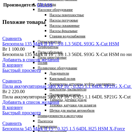
Производитель
GRASS
Мотопомпы
Насосное оборудование
Насосы поверхностные
Насосы погружные
Похожие товары
Насосы скважинные
Насосы фекальные
Станции водоснабжения
Сравнить
Опрыскиватели
Бензопила 135 Mark II 16″; 3/8 1.3 56DL S93G X-Cut HSM
Перфораторы
Br
1 100.00
Пилы сабельные
Бензопила 135 Mark II 16″; 3/8 1.3 56DL S93G X-Cut HSM по
Пилы циркулярные
Добавить в список желаний
Полив
В корзину
Поливочное оборудование
Быстрый просмотр
Дождеватели
Капельный полив
Сравнить
Коннекторы, штуцеры, муфты, соединители
Пила аккумуляторная 540i XP 16″; 0.325 1.1 64DL SP21G X-Cut 
Пистолеты, распылители
Br
2 220.00
Поливочные шланги
Пила аккумуляторная 540i XP 16″; 0.325 1.1 64DL SP21G X-Cut 
Таймеры, датчики дождя
Добавить в список желаний
Тележки, катушки для шлангов
В корзину
Щетки для мытья автомобиля
Быстрый просмотр
Принадлежности и аксессуары
Пылесосы
Сравнить
Ренноваторы
Бензопила 545 Mark II 15″; 0.325 1.5 64DL H25 HSM X-Force
Ручной инструмент