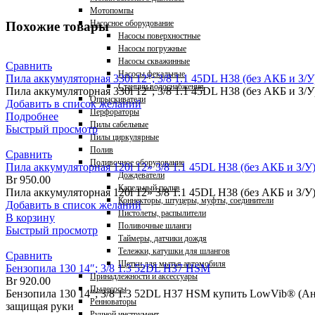
Мотопомпы
Насосное оборудование
Похожие товары
Насосы поверхностные
Насосы погружные
Насосы скважинные
Сравнить
Насосы фекальные
Пила аккумуляторная 330i 12″; 3/8 1.1 45DL H38 (без АКБ и З/У
Станции водоснабжения
Пила аккумуляторная 330i 12″; 3/8 1.1 45DL H38 (без АКБ и З/
Опрыскиватели
Добавить в список желаний
Перфораторы
Подробнее
Пилы сабельные
Быстрый просмотр
Пилы циркулярные
Полив
Сравнить
Поливочное оборудование
Пила аккумуляторная 120i 12» 3/8 1.1 45DL H38 (без АКБ и З/У
Дождеватели
Br
950.00
Капельный полив
Пила аккумуляторная 120i 12» 3/8 1.1 45DL H38 (без АКБ и З/У
Коннекторы, штуцеры, муфты, соединители
Добавить в список желаний
Пистолеты, распылители
В корзину
Поливочные шланги
Быстрый просмотр
Таймеры, датчики дождя
Тележки, катушки для шлангов
Сравнить
Щетки для мытья автомобиля
Бензопила 130 14″; 3/8 1.3 52DL H37 HSM
Принадлежности и аксессуары
Br
920.00
Пылесосы
Бензопила 130 14"; 3/8 1.3 52DL H37 HSM купить LowVib® (
Ренноваторы
защищая руки
Ручной инструмент