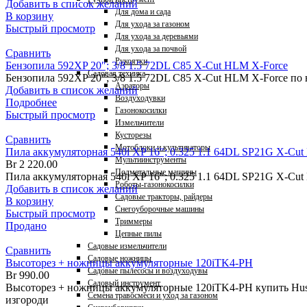
Добавить в список желаний
Для дома и сада
В корзину
Для ухода за газоном
Быстрый просмотр
Для ухода за деревьями
Для ухода за почвой
Сравнить
Рукоятки
Бензопила 592XP 20″; 3/8 1.5 72DL C85 X-Cut HLM X-Force
Садовая техника
Бензопила 592XP 20″; 3/8 1.5 72DL C85 X-Cut HLM X-Force по
Аэраторы
Добавить в список желаний
Воздуходувки
Подробнее
Газонокосилки
Быстрый просмотр
Измельчители
Кусторезы
Сравнить
Мотоблоки и культиваторы
Пила аккумуляторная 540i XP 16″; 0.325 1.1 64DL SP21G X-Cut 
Мультиинструменты
Br
2 220.00
Подметальные машины
Пила аккумуляторная 540i XP 16″; 0.325 1.1 64DL SP21G X-Cut 
Роботы-газонокосилки
Добавить в список желаний
Садовые тракторы, райдеры
В корзину
Снегоуборочные машины
Быстрый просмотр
Триммеры
Продано
Цепные пилы
Садовые измельчители
Сравнить
Садовые ножницы
Высоторез + ножницы аккумуляторные 120iTK4-PH
Садовые пылесосы и воздуходувы
Br
990.00
Садовый инструмент
Высоторез + ножницы аккумуляторные 120iTK4-PH купить Hus
Семена травосмеси и уход за газоном
изгороди