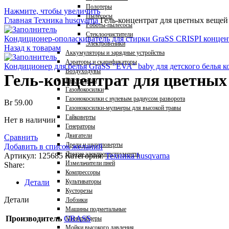
Полотеры
Нажмите, чтобы увеличить
Пылесосы
Главная
Техника husqvarna
Гель-концентрат для цветных вещей G
Роботы-пылесосы
Стеклоочистители
Кондиционер-ополаскиватель для стирки GraSS CRISPI конце
Электровеники
Назад к товарам
Аккумуляторы и зарядные устройства
Аэраторы и скарификаторы
Кондиционер для белья GraSS "EVA" baby для детского белья
Воздуходувы
Гель-концентрат для цветных в
Высоторезы
Газонокосилки
Газонокосилки с нулевым радиусом разворота
Br
59.00
Газонокосилки-мульчеры для высокой травы
Гайковерты
Нет в наличии
Генераторы
Двигатели
Сравнить
Дрели и шуруповерты
Добавить в список желаний
Другие электроинструменты
Артикул:
125685
Категория:
Техника husqvarna
Измельчители пней
Share:
Компрессоры
Детали
Культиваторы
Кусторезы
Детали
Лобзики
Машины подметальные
Производитель
GRASS
Минирайдеры
Мойки высокого давления