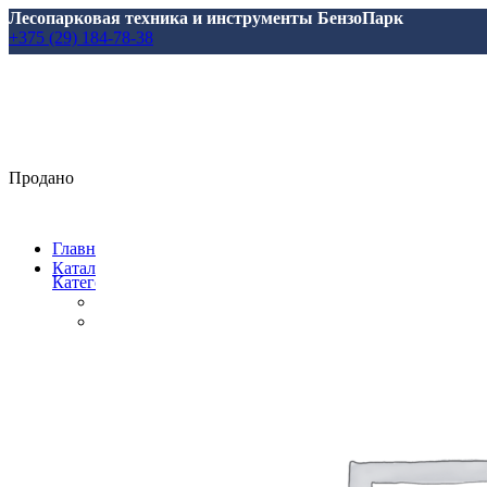
Лесопарковая техника и инструменты БензоПарк
+375 (29) 184-78-38
Продано
Главная
Каталог
Категории
Все
товары
Аксессуары, масла, запчасти
Аксессуары и запасные части
для Marolex
для АВД
для Аккумуляторной Техники
для Аэраторов
для Газонокосилкок
для Мотоблоков и Культиваторов
для Насосов