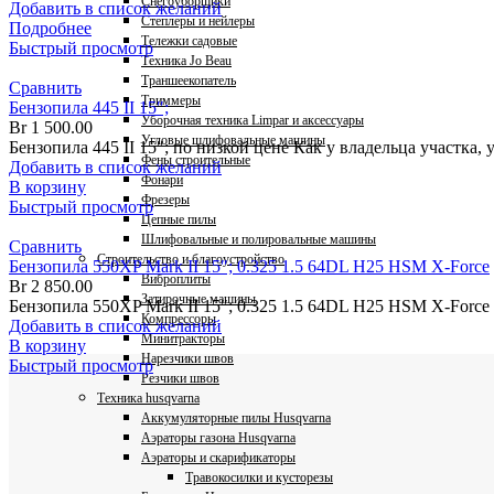
Снегоуборщики
Добавить в список желаний
Степлеры и нейлеры
Подробнее
Тележки садовые
Быстрый просмотр
Техника Jo Beau
Траншеекопатель
Сравнить
Триммеры
Бензопила 445 II 15″;
Уборочная техника Limpar и аксессуары
Br
1 500.00
Угловые шлифовальные машины
Бензопила 445 II 15″; по низкой цене Как у владельца участка, 
Фены строительные
Добавить в список желаний
Фонари
В корзину
Фрезеры
Быстрый просмотр
Цепные пилы
Шлифовальные и полировальные машины
Сравнить
Строительство и благоустройство
Бензопила 550XP Mark II 15″; 0.325 1.5 64DL H25 HSM X-Force
Виброплиты
Br
2 850.00
Затирочные машины
Бензопила 550XP Mark II 15″; 0.325 1.5 64DL H25 HSM X-Force 
Компрессоры
Добавить в список желаний
Минитракторы
В корзину
Нарезчики швов
Быстрый просмотр
Резчики швов
Техника husqvarna
Аккумуляторные пилы Husqvarna
Аэраторы газона Husqvarna
Аэраторы и скарификаторы
Травокосилки и кусторезы