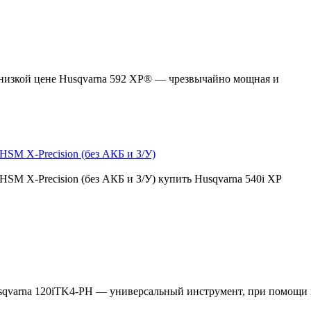
 низкой цене Husqvarna 592 XP® — чрезвычайно мощная и
HSM X-Precision (без АКБ и З/У)
HSM X-Precision (без АКБ и З/У) купить Husqvarna 540i XP
qvarna 120iTK4-PH — универсальный инструмент, при помощи к