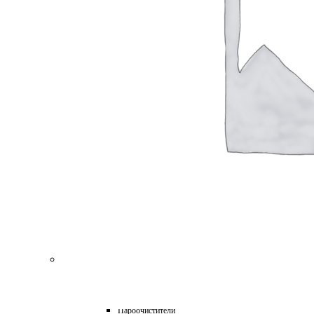
для Пароочистителей
для Подметальных Машин
для Проф. Керхера
для Пылесосов
для Роботов-Газонокосилок
для Роботов-Пылесосов
для Садовых Тракторов
для Стеклоочистителей
для Триммеров
для Цепных Пил
Масла
Прочее
Химия
HoReCa
Автохимия
Бытовая химия и клининг
Детейлинг
Моющие средства для пищевой промышленности
Подарочные наборы
Профессиональная защита древесины и минеральных п
Лес, парк, сад
Техника для уборки
Аппараты высокого давления
Машины поломоечные
Пароочистители