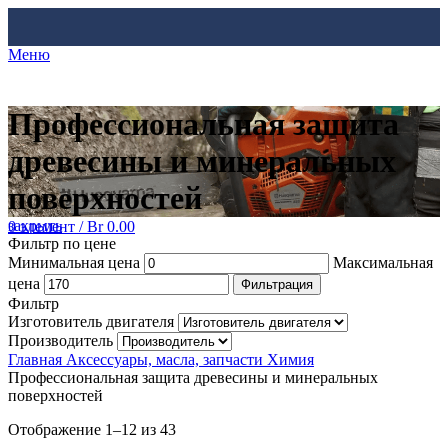
Меню
Профессиональная защита
древесины и минеральных
поверхностей
закрыть
0
элемент
/
Br
0.00
Фильтр по цене
Минимальная цена
Максимальная
цена
Фильтрация
Фильтр
Изготовитель двигателя
Производитель
Главная
Аксессуары, масла, запчасти
Химия
Профессиональная защита древесины и минеральных
поверхностей
Отображение 1–12 из 43