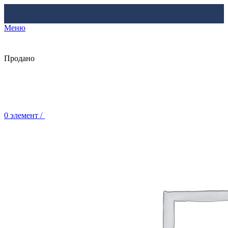
Меню
Продано
0
элемент
/
Br
0.00