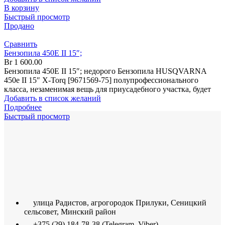
В корзину
Быстрый просмотр
Продано
Сравнить
Бензопила 450Е II 15″;
Br
1 600.00
Бензопила 450Е II 15″; недорого Бензопила HUSQVARNA
450е II 15″ X-Torq [9671569-75] полупрофессионального
класса, незаменимая вещь для приусадебного участка, будет
Добавить в список желаний
Подробнее
Быстрый просмотр
улица Радистов, агрогородок Прилуки, Сеницкий
сельсовет, Минский район
+375 (29) 184-78-38 (Telegram, Viber)