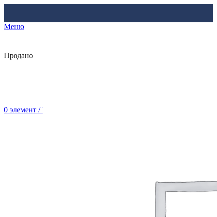
Меню
Продано
0
элемент
/
Br
0.00