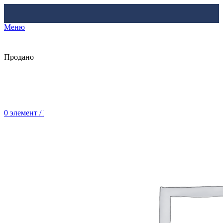
Меню
Продано
0
элемент
/
Br
0.00