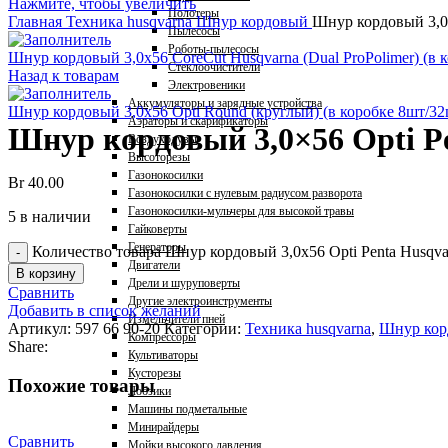
Нажмите, чтобы увеличить
Полотеры
Главная
Техника husqvarna
Шнур кордовый
Шнур кордовый 3,0×
Пылесосы
Роботы-пылесосы
Шнур кордовый 3,0x56 CoreCut Husqvarna (Dual ProPolimer) (в 
Стеклоочистители
Назад к товарам
Электровеники
Аккумуляторы и зарядные устройства
Шнур кордовый 3,0x56 Opti Round (круглый) (в коробке 8шт/3
Аэраторы и скарификаторы
Шнур кордовый 3,0×56 Opti P
Воздуходувы
Высоторезы
Газонокосилки
Br
40.00
Газонокосилки с нулевым радиусом разворота
Газонокосилки-мульчеры для высокой травы
5 в наличии
Гайковерты
Генераторы
Количество товара Шнур кордовый 3,0x56 Opti Penta Husqva
Двигатели
В корзину
Дрели и шуруповерты
Сравнить
Другие электроинструменты
Добавить в список желаний
Измельчители пней
Артикул:
597 66 90-20
Категории:
Техника husqvarna
,
Шнур кор
Компрессоры
Share:
Культиваторы
Кусторезы
Похожие товары
Лобзики
Машины подметальные
Минирайдеры
Сравнить
Мойки высокого давления