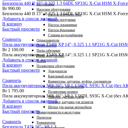
Бензопила 440 II 15″; 0.325 1.3 64DL SP33G X-Cut HSM X-Force
Мотопомпы
Br
990.00
Насосное оборудование
Бензопила 440 II 15″; 0.325 1.3 64DL SP33G X-Cut HSM X-Forc
Насосы поверхностные
Добавить в список желаний
Насосы погружные
В корзину
Насосы скважинные
Быстрый просмотр
Насосы фекальные
Станции водоснабжения
Сравнить
Опрыскиватели
Пила аккумуляторная T540i XP 14″; 0.325 1.1 SP21G X-Cut HSM 
Перфораторы
Br
2 100.00
Пилы сабельные
Пила аккумуляторная T540i XP 14″; 0.325 1.1 SP21G X-Cut HSM
Пилы циркулярные
Добавить в список желаний
Полив
В корзину
Поливочное оборудование
Быстрый просмотр
Дождеватели
Капельный полив
Сравнить
Коннекторы, штуцеры, муфты, соединители
Пила аккумуляторная 340i 16″; 3/8 1.3 56DL S93G X-Cut (без АК
Пистолеты, распылители
Br
1 795.00
Поливочные шланги
Пила аккумуляторная 340i 16″; 3/8 1.3 56DL S93G X-Cut (без АК
Таймеры, датчики дождя
Добавить в список желаний
Тележки, катушки для шлангов
В корзину
Щетки для мытья автомобиля
Быстрый просмотр
Принадлежности и аксессуары
Пылесосы
Сравнить
Ренноваторы
Бензопила T435 12″; 3/8 1.3
Ручной инструмент