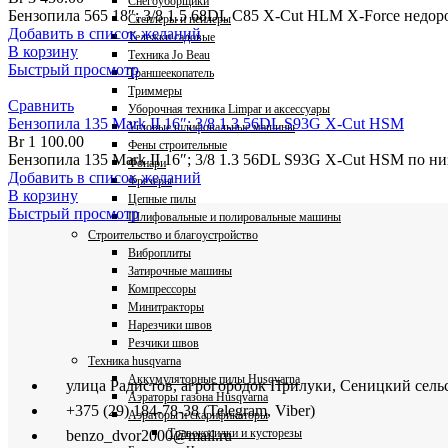
Снегоуборщики
Бензопила 565 18″; 3/8 1.5 68DL C85 X-Cut HLM X-Force недор
Степлеры и нейлеры
Добавить в список желаний
Тележки садовые
В корзину
Техника Jo Beau
Быстрый просмотр
Траншеекопатель
Триммеры
Сравнить
Уборочная техника Limpar и аксессуары
Бензопила 135 Mark II 16″; 3/8 1.3 56DL S93G X-Cut HSM
Угловые шлифовальные машины
Br
1 100.00
Фены строительные
Бензопила 135 Mark II 16″; 3/8 1.3 56DL S93G X-Cut HSM по
Фонари
Добавить в список желаний
Фрезеры
В корзину
Цепные пилы
Быстрый просмотр
Шлифовальные и полировальные машины
Строительство и благоустройство
Виброплиты
Затирочные машины
Компрессоры
Минитракторы
Нарезчики швов
Резчики швов
Техника husqvarna
Аккумуляторные пилы Husqvarna
улица Радистов, агрогородок Прилуки, Сеницкий сель
Аэраторы газона Husqvarna
+375 (29) 184-78-38 (Telegram, Viber)
Аэраторы и скарификаторы
Травокосилки и кусторезы
benzo_dvor2000@mail.ru