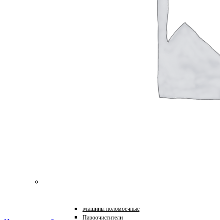
для Пароочистителей
для Подметальных Машин
для Проф. Керхера
для Пылесосов
для Роботов-Газонокосилок
для Роботов-Пылесосов
для Садовых Тракторов
для Стеклоочистителей
для Триммеров
для Цепных Пил
Масла
Прочее
Химия
HoReCa
Автохимия
Бытовая химия и клининг
Детейлинг
Моющие средства для пищевой промышленности
Подарочные наборы
Профессиональная защита древесины и минеральных п
Лес, парк, сад
Техника для уборки
Аппараты высокого давления
Машины поломоечные
Пароочистители