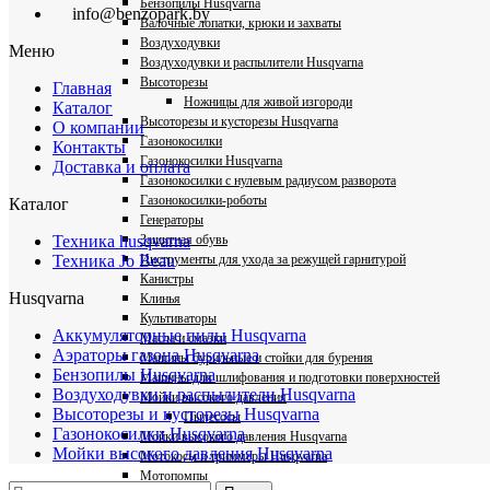
Бензопилы Husqvarna
info@benzopark.by
Валочные лопатки, крюки и захваты
Воздуходувки
Меню
Воздуходувки и распылители Husqvarna
Высоторезы
Главная
Ножницы для живой изгороди
Каталог
Высоторезы и кусторезы Husqvarna
О компании
Газонокосилки
Контакты
Газонокосилки Husqvarna
Доставка и оплата
Газонокосилки с нулевым радиусом разворота
Газонокосилки-роботы
Каталог
Генераторы
Защитная обувь
Техника husqvarna
Инструменты для ухода за режущей гарнитурой
Техника Jo Beau
Канистры
Husqvarna
Клинья
Культиваторы
Аккумуляторные пилы Husqvarna
Масла и смазки
Аэраторы газона Husqvarna
Машины бурильные и стойки для бурения
Бензопилы Husqvarna
Машины для шлифования и подготовки поверхностей
Воздуходувки и распылители Husqvarna
Мойки высокого давления
Высоторезы и кусторезы Husqvarna
Пылесосы
Газонокосилки Husqvarna
Мойки высокого давления Husqvarna
Мойки высокого давления Husqvarna
Мотокосы и триммеры Husqvarna
Мотопомпы