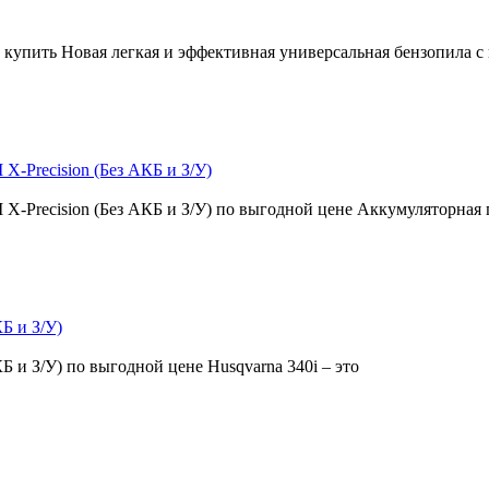
e купить Новая легкая и эффективная универсальная бензопила 
X-Precision (Без АКБ и З/У)
 X-Precision (Без АКБ и З/У) по выгодной цене Аккумуляторная
Б и З/У)
Б и З/У) по выгодной цене Husqvarna 340i – это