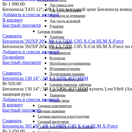
Br
1 990.00
Для дома и сада
Бензопила T435 12"; 3/8 1.3 по выгодной цене Бензопила ком
Для ухода за газоном
Добавить в список желаний
Для ухода за деревьями
В корзину
Для ухода за почвой
Быстрый просмотр
Рукоятки
Садовая техника
Сравнить
Аэраторы
Бензопила 592XP 20″; 3/8 1.5 72DL C85 X-Cut HLM X-Force
Воздуходувки
Бензопила 592XP 20″; 3/8 1.5 72DL C85 X-Cut HLM X-Force по
Газонокосилки
Добавить в список желаний
Измельчители
Подробнее
Кусторезы
Быстрый просмотр
Мотоблоки и культиваторы
Мультиинструменты
Сравнить
Подметальные машины
Бензопила 130 14″; 3/8 1.3 52DL H37 HSM
Роботы-газонокосилки
Br
920.00
Садовые тракторы, райдеры
Бензопила 130 14"; 3/8 1.3 52DL H37 HSM купить LowVib® (
Снегоуборочные машины
защищая руки
Триммеры
Добавить в список желаний
Цепные пилы
В корзину
Садовые измельчители
Быстрый просмотр
Садовые ножницы
Садовые пылесосы и воздуходувы
Сравнить
Садовый инструмент
Бензопила 565 18″; 3/8 1.5 68DL C85 X-Cut HLM X-Force
Семена травосмеси и уход за газоном
Br
3 450.00