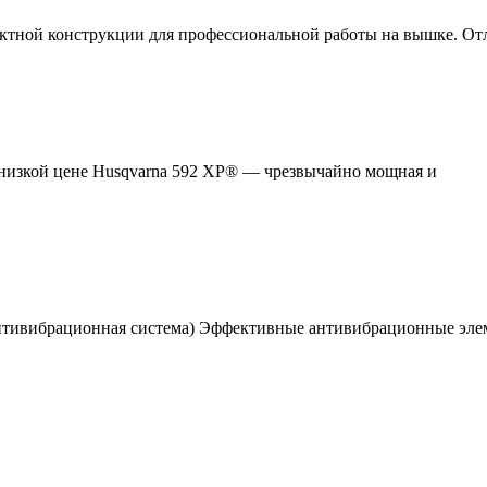
пактной конструкции для профессиональной работы на вышке. От
 низкой цене Husqvarna 592 XP® — чрезвычайно мощная и
Антивибрационная система) Эффективные антивибрационные эл