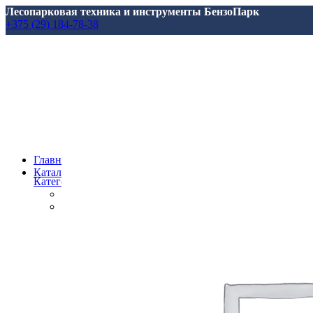
Лесопарковая техника и инструменты БензоПарк
+375 (29) 184-78-38
Главная
Каталог
Категории
Все
товары
Аксессуары, масла, запчасти
Аксессуары и запасные части
для Marolex
для АВД
для Аккумуляторной Техники
для Аэраторов
для Газонокосилкок
для Мотоблоков и Культиваторов
для Насосов