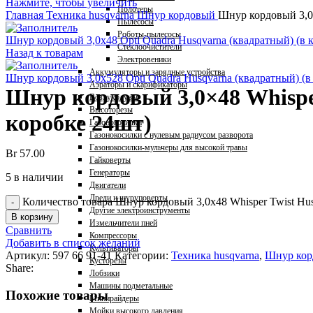
Нажмите, чтобы увеличить
Полотеры
Главная
Техника husqvarna
Шнур кордовый
Шнур кордовый 3,0×
Пылесосы
Роботы-пылесосы
Шнур кордовый 3,0x48 Opti Quadra Husqvarna (квадратный) (в 
Стеклоочистители
Назад к товарам
Электровеники
Аккумуляторы и зарядные устройства
Шнур кордовый 3,0x528 Opti Quadra Husqvarna (квадратный) (в
Аэраторы и скарификаторы
Шнур кордовый 3,0×48 Whisper
Воздуходувы
Высоторезы
коробке 24шт)
Газонокосилки
Газонокосилки с нулевым радиусом разворота
Газонокосилки-мульчеры для высокой травы
Br
57.00
Гайковерты
Генераторы
5 в наличии
Двигатели
Дрели и шуруповерты
Количество товара Шнур кордовый 3,0x48 Whisper Twist Hus
Другие электроинструменты
В корзину
Измельчители пней
Сравнить
Компрессоры
Добавить в список желаний
Культиваторы
Артикул:
597 66 91-41
Категории:
Техника husqvarna
,
Шнур кор
Кусторезы
Share:
Лобзики
Машины подметальные
Похожие товары
Минирайдеры
Мойки высокого давления