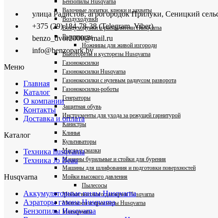
Бензопилы Husqvarna
Валочные лопатки, крюки и захваты
улица Радистов, агрогородок Прилуки, Сеницкий сель
Воздуходувки
+375 (29) 184-78-38 (Telegram, Viber)
Воздуходувки и распылители Husqvarna
Высоторезы
benzo_dvor2000@mail.ru
Ножницы для живой изгороди
info@benzopark.by
Высоторезы и кусторезы Husqvarna
Газонокосилки
Меню
Газонокосилки Husqvarna
Газонокосилки с нулевым радиусом разворота
Главная
Газонокосилки-роботы
Каталог
Генераторы
О компании
Защитная обувь
Контакты
Инструменты для ухода за режущей гарнитурой
Доставка и оплата
Канистры
Клинья
Каталог
Культиваторы
Масла и смазки
Техника husqvarna
Машины бурильные и стойки для бурения
Техника Jo Beau
Машины для шлифования и подготовки поверхностей
Husqvarna
Мойки высокого давления
Пылесосы
Аккумуляторные пилы Husqvarna
Мойки высокого давления Husqvarna
Аэраторы газона Husqvarna
Мотокосы и триммеры Husqvarna
Бензопилы Husqvarna
Мотопомпы