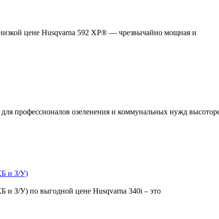
 низкой цене Husqvarna 592 XP® — чрезвычайно мощная и
для профессионалов озеленения и коммунальных нужд высоторез
Б и З/У)
Б и З/У) по выгодной цене Husqvarna 340i – это