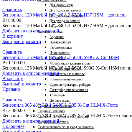
Для дома и сада
Сравнить
Для ухода за газоном
Бензопила 120 Mark II 14″; 3/8 1.3 52DL H37 HSM + доп.цепь
Для ухода за деревьями
Br
840.00
Для ухода за почвой
Бензопила 120 Mark II 14″; 3/8 1.3 52DL H37 HSM + доп.цепь 
Рукоятки
Добавить в список желаний
Садовая техника
В корзину
Аэраторы
Быстрый просмотр
Воздуходувки
Газонокосилки
Сравнить
Измельчители
Бензопила 135 Mark II 16″; 3/8 1.3 56DL S93G X-Cut HSM
Кусторезы
Br
1 100.00
Мотоблоки и культиваторы
Бензопила 135 Mark II 16″; 3/8 1.3 56DL S93G X-Cut HSM по
Мультиинструменты
Добавить в список желаний
Подметальные машины
В корзину
Роботы-газонокосилки
Быстрый просмотр
Садовые тракторы, райдеры
Продано
Снегоуборочные машины
Триммеры
Сравнить
Цепные пилы
Бензопила 365 18″; 3/8 1.5 68DL C85 X-Cut HLM X-Force
Садовые измельчители
Br
3 380.00
Садовые ножницы
Бензопила 365 18"; 3/8 1.5 65DL C85 X-Cut HLM X-Force недор
Садовые пылесосы и воздуходувы
Добавить в список желаний
Садовый инструмент
Подробнее
Семена травосмеси и уход за газоном
Быстрый просмотр