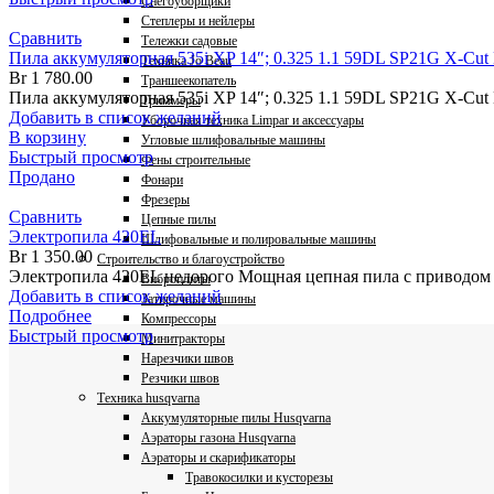
Снегоуборщики
Степлеры и нейлеры
Сравнить
Тележки садовые
Пила аккумуляторная 535i XP 14″; 0.325 1.1 59DL SP21G X-Cut
Техника Jo Beau
Br
1 780.00
Траншеекопатель
Пила аккумуляторная 535i XP 14″; 0.325 1.1 59DL SP21G X-Cu
Триммеры
Добавить в список желаний
Уборочная техника Limpar и аксессуары
В корзину
Угловые шлифовальные машины
Быстрый просмотр
Фены строительные
Продано
Фонари
Фрезеры
Сравнить
Цепные пилы
Электропила 420EL
Шлифовальные и полировальные машины
Br
1 350.00
Строительство и благоустройство
Электропила 420EL недорого Мощная цепная пила с приводом 
Виброплиты
Добавить в список желаний
Затирочные машины
Подробнее
Компрессоры
Быстрый просмотр
Минитракторы
Нарезчики швов
Резчики швов
Техника husqvarna
Аккумуляторные пилы Husqvarna
Аэраторы газона Husqvarna
Аэраторы и скарификаторы
Травокосилки и кусторезы