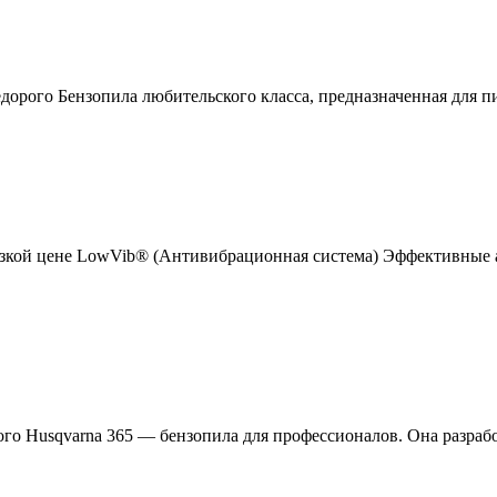
недорого Бензопила любительского класса, предназначенная для 
 низкой цене LowVib® (Антивибрационная система) Эффективны
ого Husqvarna 365 — бензопила для профессионалов. Она разраб