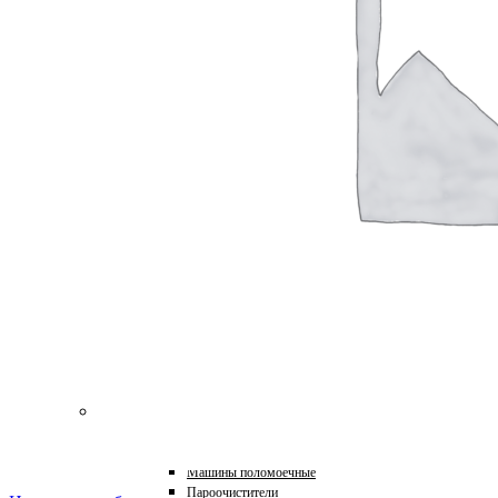
для Пароочистителей
для Подметальных Машин
для Проф. Керхера
для Пылесосов
для Роботов-Газонокосилок
для Роботов-Пылесосов
для Садовых Тракторов
для Стеклоочистителей
для Триммеров
для Цепных Пил
Масла
Прочее
Химия
HoReCa
Автохимия
Бытовая химия и клининг
Детейлинг
Моющие средства для пищевой промышленности
Подарочные наборы
Профессиональная защита древесины и минеральных п
Лес, парк, сад
Техника для уборки
Аппараты высокого давления
Машины поломоечные
Пароочистители