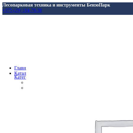
Лесопарковая техника и инструменты БензоПарк
+375 (29) 184-78-38
Главная
Каталог
Категории
Все
товары
Аксессуары, масла, запчасти
Аксессуары и запасные части
для Marolex
для АВД
для Аккумуляторной Техники
для Аэраторов
для Газонокосилкок
для Мотоблоков и Культиваторов
для Насосов