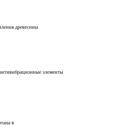
пиления древесины
е антивибрационные элементы
отана в