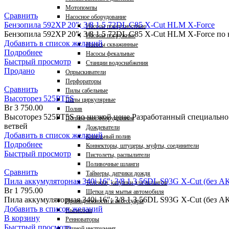
Мотопомпы
Сравнить
Насосное оборудование
Бензопила 592XP 20″; 3/8 1.5 72DL C85 X-Cut HLM X-Force
Насосы поверхностные
Бензопила 592XP 20″; 3/8 1.5 72DL C85 X-Cut HLM X-Force по
Насосы погружные
Добавить в список желаний
Насосы скважинные
Подробнее
Насосы фекальные
Быстрый просмотр
Станции водоснабжения
Продано
Опрыскиватели
Перфораторы
Сравнить
Пилы сабельные
Высоторез 525PT5S
Пилы циркулярные
Br
3 750.00
Полив
Высоторез 525PT5S по низкой цене Разработанный специально 
Поливочное оборудование
ветвей
Дождеватели
Добавить в список желаний
Капельный полив
Подробнее
Коннекторы, штуцеры, муфты, соединители
Быстрый просмотр
Пистолеты, распылители
Поливочные шланги
Сравнить
Таймеры, датчики дождя
Пила аккумуляторная 340i 16″; 3/8 1.3 56DL S93G X-Cut (без АК
Тележки, катушки для шлангов
Br
1 795.00
Щетки для мытья автомобиля
Пила аккумуляторная 340i 16″; 3/8 1.3 56DL S93G X-Cut (без АК
Принадлежности и аксессуары
Добавить в список желаний
Пылесосы
В корзину
Ренноваторы
Быстрый просмотр
Ручной инструмент