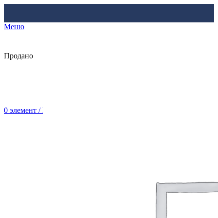
Меню
Продано
0
элемент
/
Br
0.00