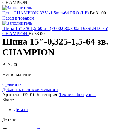
CHAMPION
Цепь CHAMPION 325"-1,5mm-64 PRO (LP)
Br
31.00
Назад к товарам
Шина 16"-3/8-1,5-60 зв. (E600,680,8002 168SLHD176)
CHAMPION
Br
33.00
Шина 15″-0,325-1,5-64 зв.
CHAMPION
Br
32.00
Нет в наличии
Сравнить
Добавить в список желаний
Артикул:
952910
Категория:
Техника husqvarna
Share:
Детали
Детали