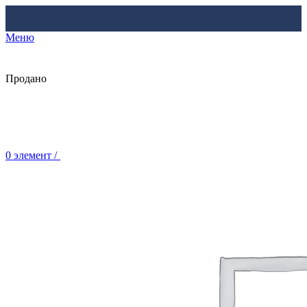
Меню
Продано
0
элемент
/
Br
0.00