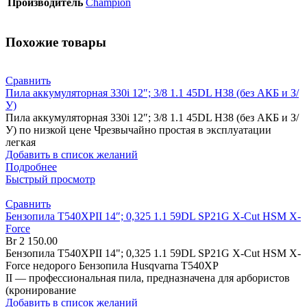
Производитель
Champion
Похожие товары
Сравнить
Пила аккумуляторная 330i 12″; 3/8 1.1 45DL H38 (без АКБ и З/
У)
Пила аккумуляторная 330i 12″; 3/8 1.1 45DL H38 (без АКБ и З/
У) по низкой цене Чрезвычайно простая в эксплуатации
легкая
Добавить в список желаний
Подробнее
Быстрый просмотр
Сравнить
Бензопила T540XPII 14″; 0,325 1.1 59DL SP21G X-Cut HSM X-
Force
Br
2 150.00
Бензопила T540XPII 14"; 0,325 1.1 59DL SP21G X-Cut HSM X-
Force недорого Бензопила Husqvarna T540XP
II — профессиональная пила, предназначена для арбористов
(кронирование
Добавить в список желаний