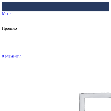
Меню
Продано
0
элемент
/
Br
0.00