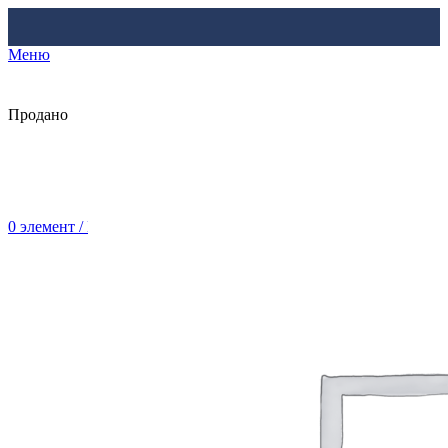
Меню
Продано
0
элемент
/
Br
0.00