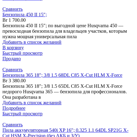
Сравнить
Бензопила 450 II 15″;
Br
1 700.00
Бензопила 450 II 15″; по выгодной цене Husqvarna 450 —
превосходная бензопила для владельцев участков, которым
нужна мощная универсальная пила
Добавить в список желаний
В корзину
Быстрый просмотр
Продано
Сравнить
Бензопила 365 18″; 3/8 1.5 68DL C85 X-Cut HLM X-Force
Br
3 380.00
Бензопила 365 18"; 3/8 1.5 65DL C85 X-Cut HLM X-Force
недорого Husqvarna 365 — бензопила для профессионалов.
Она разработана в
Добавить в список желаний
Подробнее
Быстрый просмотр
Сравнить
Пила аккумуляторная 540i XP 16″; 0.325 1.1 64DL SP21G X-
Cut HSM X-Precision (без АКБ и З/У)