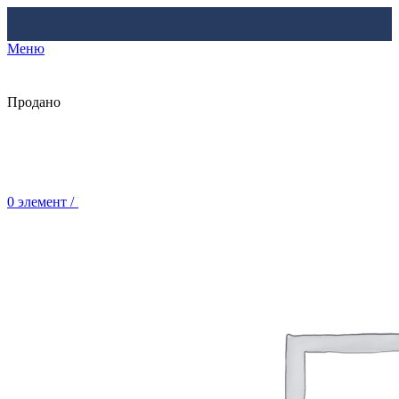
Меню
Продано
0
элемент
/
Br
0.00