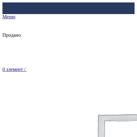
Меню
Продано
0
элемент
/
Br
0.00