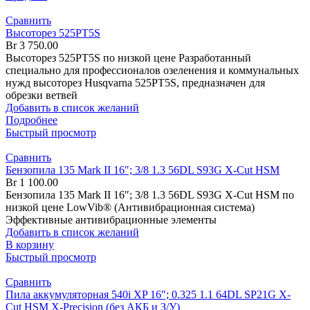
Сравнить
Высоторез 525PT5S
Br
3 750.00
Высоторез 525PT5S по низкой цене Разработанный
специально для профессионалов озеленения и коммунальных
нужд высоторез Husqvarna 525PT5S, предназначен для
обрезки ветвей
Добавить в список желаний
Подробнее
Быстрый просмотр
Сравнить
Бензопила 135 Mark II 16″; 3/8 1.3 56DL S93G X-Cut HSM
Br
1 100.00
Бензопила 135 Mark II 16″; 3/8 1.3 56DL S93G X-Cut HSM по
низкой цене LowVib® (Антивибрационная система)
Эффективные антивибрационные элементы
Добавить в список желаний
В корзину
Быстрый просмотр
Сравнить
Пила аккумуляторная 540i XP 16″; 0.325 1.1 64DL SP21G X-
Cut HSM X-Precision (без АКБ и З/У)