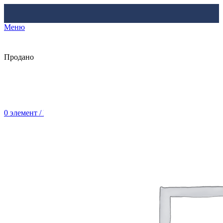
Меню
Продано
0
элемент
/
Br
0.00