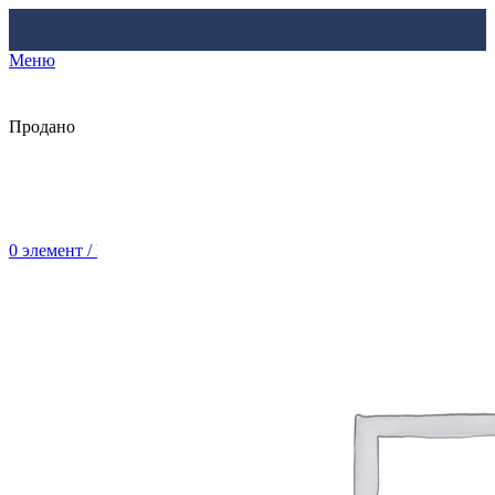
Меню
Продано
0
элемент
/
Br
0.00