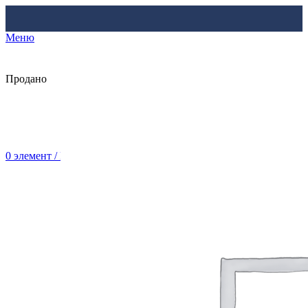
Меню
Продано
0
элемент
/
Br
0.00