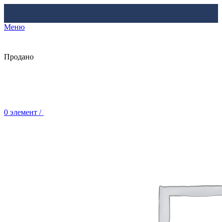
Меню
Продано
0
элемент
/
Br
0.00