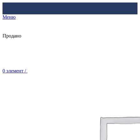
Меню
Продано
0
элемент
/
Br
0.00