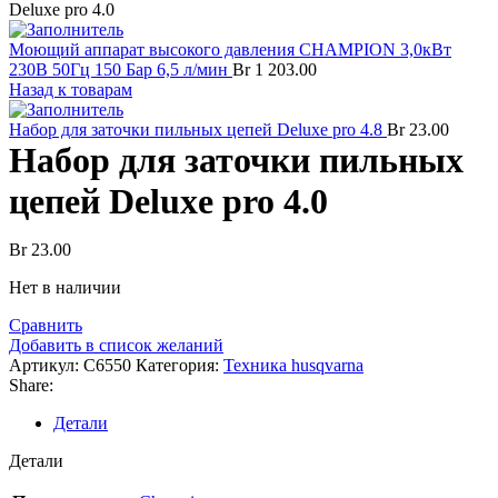
Deluxe pro 4.0
Моющий аппарат высокого давления CHAMPION 3,0кВт
230В 50Гц 150 Бар 6,5 л/мин
Br
1 203.00
Назад к товарам
Набор для заточки пильных цепей Deluxe pro 4.8
Br
23.00
Набор для заточки пильных
цепей Deluxe pro 4.0
Br
23.00
Нет в наличии
Сравнить
Добавить в список желаний
Артикул:
C6550
Категория:
Техника husqvarna
Share:
Детали
Детали