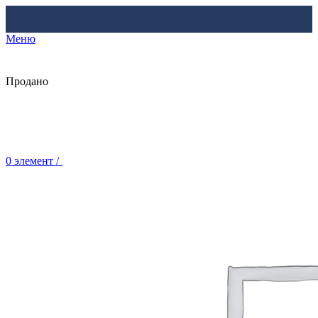
Меню
Продано
0
элемент
/
Br
0.00