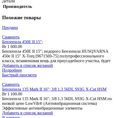
Детали
Производитель
Похожие товары
Продано
Сравнить
Бензопила 450Е II 15″;
Br
1 600.00
Бензопила 450Е II 15″; недорого Бензопила HUSQVARNA
450е II 15″ X-Torq [9671569-75] полупрофессионального
класса, незаменимая вещь для приусадебного участка, будет
Добавить в список желаний
Подробнее
Быстрый просмотр
Сравнить
Бензопила 135 Mark II 16″; 3/8 1.3 56DL S93G X-Cut HSM
Br
1 100.00
Бензопила 135 Mark II 16″; 3/8 1.3 56DL S93G X-Cut HSM по
низкой цене LowVib® (Антивибрационная система)
Эффективные антивибрационные элементы
Добавить в список желаний
В корзину