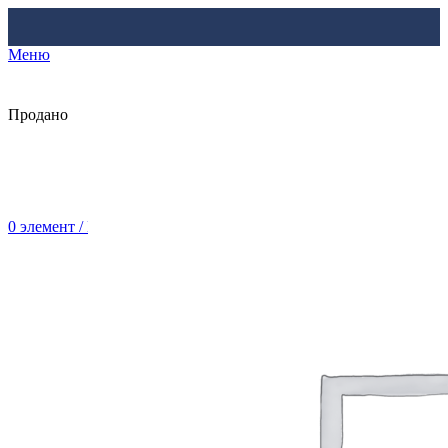
Меню
Продано
0
элемент
/
Br
0.00