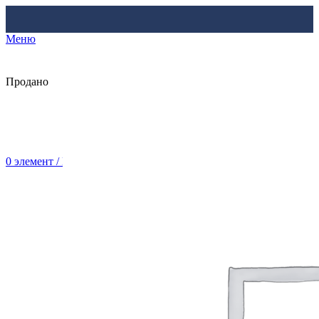
Меню
Продано
0
элемент
/
Br
0.00