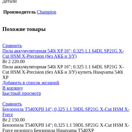
Детали
Производитель
Champion
Похожие товары
Сравнить
Пила аккумуляторная 540i XP 16″; 0.325 1.1 64DL SP21G X-
Cut HSM X-Precision (без АКБ и З/У)
Br
2 220.00
Пила аккумуляторная 540i XP 16″; 0.325 1.1 64DL SP21G X-
Cut HSM X-Precision (без АКБ и З/У) купить Husqvarna 540i
XP
Добавить в список желаний
В корзину
Быстрый просмотр
Сравнить
Бензопила T540XPII 14″; 0,325 1.1 59DL SP21G X-Cut HSM X-
Force
Br
2 150.00
Бензопила T540XPII 14"; 0,325 1.1 59DL SP21G X-Cut HSM X-
Force недорого Бензопила Husqvarna T540XP