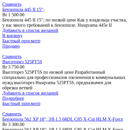
Сравнить
Бензопила 445 II 15″;
Br
1 500.00
Бензопила 445 II 15″; по низкой цене Как у владельца участка,
у вас много требований к бензопиле. Husqvarna 445e II
Добавить в список желаний
В корзину
Быстрый просмотр
Продано
Сравнить
Высоторез 525PT5S
Br
3 750.00
Высоторез 525PT5S по низкой цене Разработанный
специально для профессионалов озеленения и коммунальных
нужд высоторез Husqvarna 525PT5S, предназначен для
обрезки ветвей
Добавить в список желаний
Подробнее
Быстрый просмотр
Сравнить
Бензопила 562 XP 18″; 3/8 1.5 68DL C85 X-Cut HLM X-Force
Br
3 300.00
Бензопила 562 XP 18″; 3/8 1.5 68DL C85 X-Cut HLM X-Force