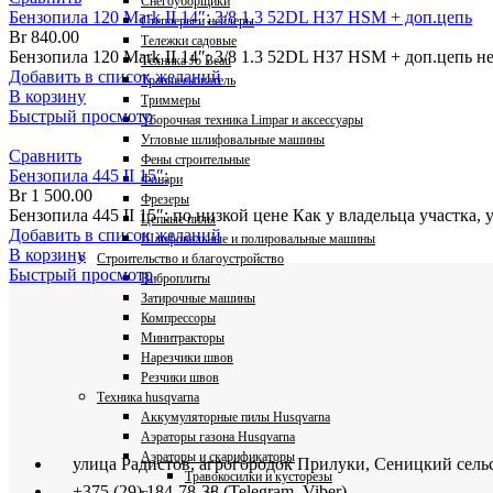
Снегоуборщики
Бензопила 120 Mark II 14″; 3/8 1.3 52DL H37 HSM + доп.цепь
Степлеры и нейлеры
Br
840.00
Тележки садовые
Бензопила 120 Mark II 14″; 3/8 1.3 52DL H37 HSM + доп.цепь 
Техника Jo Beau
Добавить в список желаний
Траншеекопатель
В корзину
Триммеры
Быстрый просмотр
Уборочная техника Limpar и аксессуары
Угловые шлифовальные машины
Сравнить
Фены строительные
Бензопила 445 II 15″;
Фонари
Br
1 500.00
Фрезеры
Бензопила 445 II 15″; по низкой цене Как у владельца участка, 
Цепные пилы
Добавить в список желаний
Шлифовальные и полировальные машины
В корзину
Строительство и благоустройство
Быстрый просмотр
Виброплиты
Затирочные машины
Компрессоры
Минитракторы
Нарезчики швов
Резчики швов
Техника husqvarna
Аккумуляторные пилы Husqvarna
Аэраторы газона Husqvarna
Аэраторы и скарификаторы
улица Радистов, агрогородок Прилуки, Сеницкий сель
Травокосилки и кусторезы
+375 (29) 184-78-38 (Telegram, Viber)