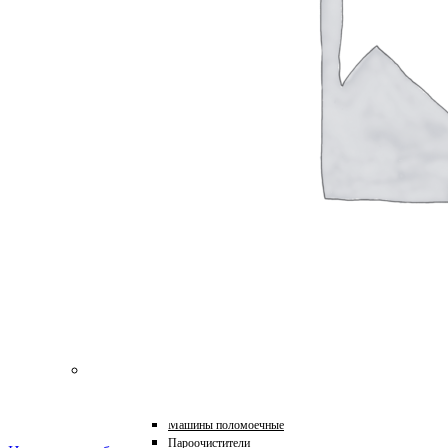
для Пароочистителей
для Подметальных Машин
для Проф. Керхера
для Пылесосов
для Роботов-Газонокосилок
для Роботов-Пылесосов
для Садовых Тракторов
для Стеклоочистителей
для Триммеров
для Цепных Пил
Масла
Прочее
Химия
HoReCa
Автохимия
Бытовая химия и клининг
Детейлинг
Моющие средства для пищевой промышленности
Подарочные наборы
Профессиональная защита древесины и минеральных п
Лес, парк, сад
Техника для уборки
Аппараты высокого давления
Машины поломоечные
Пароочистители