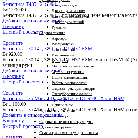
Бензопила T435 12″; 3/8 1.3
Для дома и сада
Br
1 990.00
Для ухода за газоном
Бензопила T435 12"; 3/8 1.3 по выгодной цене Бензопила ком
Для ухода за деревьями
Добавить в список желаний
Для ухода за почвой
В корзину
Рукоятки
Быстрый просмотр
Садовая техника
Аэраторы
Сравнить
Воздуходувки
Бензопила 130 14″; 3/8 1.3 52DL H37 HSM
Газонокосилки
Br
920.00
Измельчители
Бензопила 130 14"; 3/8 1.3 52DL H37 HSM купить LowVib® (
Кусторезы
защищая руки
Мотоблоки и культиваторы
Добавить в список желаний
Мультиинструменты
В корзину
Подметальные машины
Быстрый просмотр
Роботы-газонокосилки
Садовые тракторы, райдеры
Сравнить
Снегоуборочные машины
Бензопила 135 Mark II 16″; 3/8 1.3 56DL S93G X-Cut HSM
Триммеры
Br
1 100.00
Цепные пилы
Бензопила 135 Mark II 16″; 3/8 1.3 56DL S93G X-Cut HSM по
Садовые измельчители
Добавить в список желаний
Садовые ножницы
В корзину
Садовые пылесосы и воздуходувы
Быстрый просмотр
Садовый инструмент
Семена травосмеси и уход за газоном
Сравнить