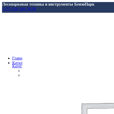
Лесопарковая техника и инструменты БензоПарк
+375 (29) 184-78-38
Главная
Каталог
Категории
Все
товары
Аксессуары, масла, запчасти
Аксессуары и запасные части
для Marolex
для АВД
для Аккумуляторной Техники
для Аэраторов
для Газонокосилкок
для Мотоблоков и Культиваторов
для Насосов