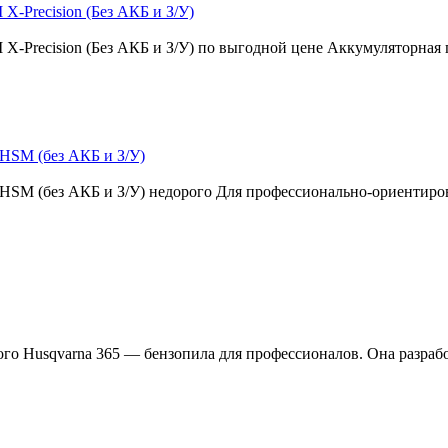
X-Precision (Без АКБ и З/У)
 X-Precision (Без АКБ и З/У) по выгодной цене Аккумуляторная
 HSM (без АКБ и З/У)
t HSM (без АКБ и З/У) недорого Для профессионально-ориентир
ого Husqvarna 365 — бензопила для профессионалов. Она разраб