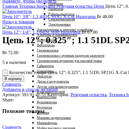
Нажмите, чтобы увеличить
Полотеры
Главная
Техника husqvarna
Режущая оснастка
Цепи
Цепь 12″; 0
Пылесосы
Роботы-пылесосы
Цепь 10"; 3/8"; 1.3 40DL S93G X-Cut Husqvarna
Br
48.00
Стеклоочистители
Назад к товарам
Электровеники
Аккумуляторы и зарядные устройства
Цепь 12"; 1/4"; 1.3 64DL H00 Husqvarna
Br
67.00
Аэраторы и скарификаторы
Цепь 12″; 0.325″; 1.1 51DL S
Воздуходувы
Высоторезы
Газонокосилки
Br
72.00
Газонокосилки с нулевым радиусом разворота
Газонокосилки-мульчеры для высокой травы
5 в наличии
Гайковерты
Генераторы
Количество товара Цепь 12"; 0.325"; 1.1 51DL SP21G X-Cut
Двигатели
В корзину
Дрели и шуруповерты
Сравнить
Другие электроинструменты
Добавить в список желаний
Измельчители пней
Артикул:
593 91 41-51
Категории:
Режущая оснастка
,
Техника h
Компрессоры
Share:
Культиваторы
Кусторезы
Похожие товары
Лобзики
Машины подметальные
Минирайдеры
Сравнить
Мойки высокого давления