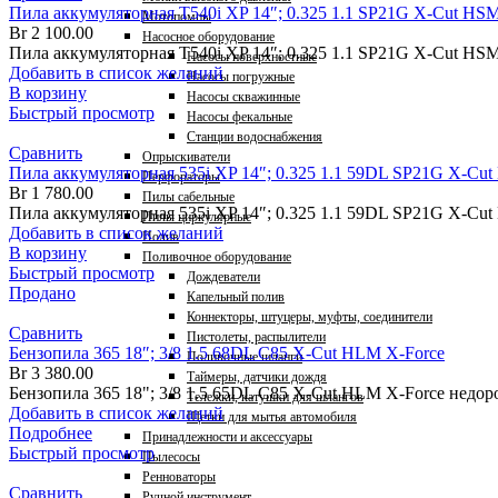
Пила аккумуляторная T540i XP 14″; 0.325 1.1 SP21G X-Cut HSM 
Мотопомпы
Br
2 100.00
Насосное оборудование
Пила аккумуляторная T540i XP 14″; 0.325 1.1 SP21G X-Cut HSM
Насосы поверхностные
Добавить в список желаний
Насосы погружные
В корзину
Насосы скважинные
Быстрый просмотр
Насосы фекальные
Станции водоснабжения
Сравнить
Опрыскиватели
Пила аккумуляторная 535i XP 14″; 0.325 1.1 59DL SP21G X-Cut
Перфораторы
Br
1 780.00
Пилы сабельные
Пила аккумуляторная 535i XP 14″; 0.325 1.1 59DL SP21G X-Cu
Пилы циркулярные
Добавить в список желаний
Полив
В корзину
Поливочное оборудование
Быстрый просмотр
Дождеватели
Продано
Капельный полив
Коннекторы, штуцеры, муфты, соединители
Сравнить
Пистолеты, распылители
Бензопила 365 18″; 3/8 1.5 68DL C85 X-Cut HLM X-Force
Поливочные шланги
Br
3 380.00
Таймеры, датчики дождя
Бензопила 365 18"; 3/8 1.5 65DL C85 X-Cut HLM X-Force недор
Тележки, катушки для шлангов
Добавить в список желаний
Щетки для мытья автомобиля
Подробнее
Принадлежности и аксессуары
Быстрый просмотр
Пылесосы
Ренноваторы
Сравнить
Ручной инструмент