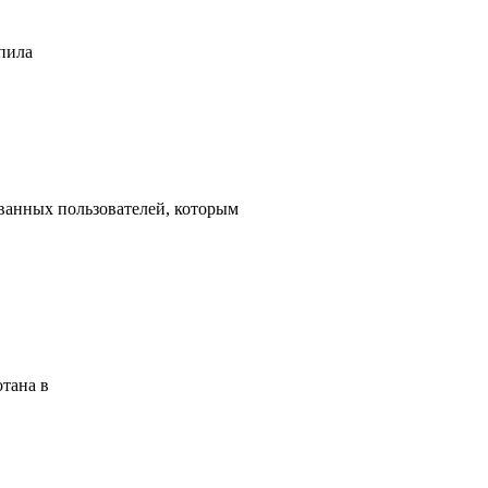
 пила
ованных пользователей, которым
отана в