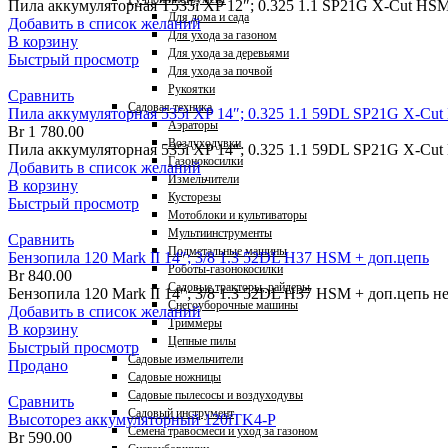
Пила аккумуляторная T535i XP 12″; 0.325 1.1 SP21G X-Cut HSM
Для дома и сада
Добавить в список желаний
Для ухода за газоном
В корзину
Для ухода за деревьями
Быстрый просмотр
Для ухода за почвой
Рукоятки
Сравнить
Садовая техника
Пила аккумуляторная 535i XP 14″; 0.325 1.1 59DL SP21G X-Cut
Аэраторы
Br
1 780.00
Воздуходувки
Пила аккумуляторная 535i XP 14″; 0.325 1.1 59DL SP21G X-Cu
Газонокосилки
Добавить в список желаний
Измельчители
В корзину
Кусторезы
Быстрый просмотр
Мотоблоки и культиваторы
Мультиинструменты
Сравнить
Подметальные машины
Бензопила 120 Mark II 14″; 3/8 1.3 52DL H37 HSM + доп.цепь
Роботы-газонокосилки
Br
840.00
Садовые тракторы, райдеры
Бензопила 120 Mark II 14″; 3/8 1.3 52DL H37 HSM + доп.цепь 
Снегоуборочные машины
Добавить в список желаний
Триммеры
В корзину
Цепные пилы
Быстрый просмотр
Садовые измельчители
Продано
Садовые ножницы
Садовые пылесосы и воздуходувы
Сравнить
Садовый инструмент
Высоторез аккумуляторный 120iTK4-P
Семена травосмеси и уход за газоном
Br
590.00