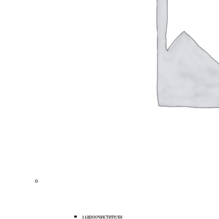
для Пароочистителей
для Подметальных Машин
для Проф. Керхера
для Пылесосов
для Роботов-Газонокосилок
для Роботов-Пылесосов
для Садовых Тракторов
для Стеклоочистителей
для Триммеров
для Цепных Пил
Масла
Прочее
Химия
HoReCa
Автохимия
Бытовая химия и клининг
Детейлинг
Моющие средства для пищевой промышленности
Подарочные наборы
Профессиональная защита древесины и минеральных п
Лес, парк, сад
Техника для уборки
Аппараты высокого давления
Машины поломоечные
Пароочистители