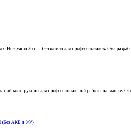
ого Husqvarna 365 — бензопила для профессионалов. Она разраб
пактной конструкции для профессиональной работы на вышке. От
 (Без АКБ и З/У)