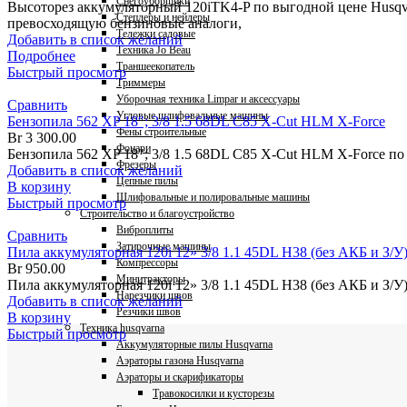
Снегоуборщики
Высоторез аккумуляторный 120iTK4-P по выгодной цене Husqva
Степлеры и нейлеры
превосходящую бензиновые аналоги,
Тележки садовые
Добавить в список желаний
Техника Jo Beau
Подробнее
Траншеекопатель
Быстрый просмотр
Триммеры
Уборочная техника Limpar и аксессуары
Сравнить
Угловые шлифовальные машины
Бензопила 562 XP 18″; 3/8 1.5 68DL C85 X-Cut HLM X-Force
Фены строительные
Br
3 300.00
Фонари
Бензопила 562 XP 18″; 3/8 1.5 68DL C85 X-Cut HLM X-Force п
Фрезеры
Добавить в список желаний
Цепные пилы
В корзину
Шлифовальные и полировальные машины
Быстрый просмотр
Строительство и благоустройство
Виброплиты
Сравнить
Затирочные машины
Пила аккумуляторная 120i 12» 3/8 1.1 45DL H38 (без АКБ и З/У
Компрессоры
Br
950.00
Минитракторы
Пила аккумуляторная 120i 12» 3/8 1.1 45DL H38 (без АКБ и З/У
Нарезчики швов
Добавить в список желаний
Резчики швов
В корзину
Техника husqvarna
Быстрый просмотр
Аккумуляторные пилы Husqvarna
Аэраторы газона Husqvarna
Аэраторы и скарификаторы
Травокосилки и кусторезы