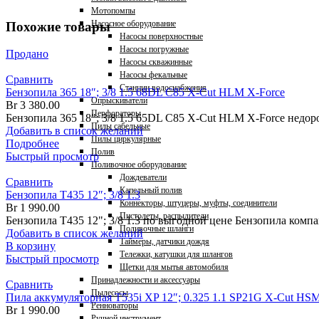
Мотопомпы
Насосное оборудование
Похожие товары
Насосы поверхностные
Насосы погружные
Продано
Насосы скважинные
Насосы фекальные
Сравнить
Станции водоснабжения
Бензопила 365 18″; 3/8 1.5 68DL C85 X-Cut HLM X-Force
Опрыскиватели
Br
3 380.00
Перфораторы
Бензопила 365 18"; 3/8 1.5 65DL C85 X-Cut HLM X-Force недор
Пилы сабельные
Добавить в список желаний
Пилы циркулярные
Подробнее
Полив
Быстрый просмотр
Поливочное оборудование
Дождеватели
Сравнить
Капельный полив
Бензопила T435 12″; 3/8 1.3
Коннекторы, штуцеры, муфты, соединители
Br
1 990.00
Пистолеты, распылители
Бензопила T435 12"; 3/8 1.3 по выгодной цене Бензопила ком
Поливочные шланги
Добавить в список желаний
Таймеры, датчики дождя
В корзину
Тележки, катушки для шлангов
Быстрый просмотр
Щетки для мытья автомобиля
Принадлежности и аксессуары
Сравнить
Пылесосы
Пила аккумуляторная T535i XP 12″; 0.325 1.1 SP21G X-Cut HSM
Ренноваторы
Br
1 990.00
Ручной инструмент