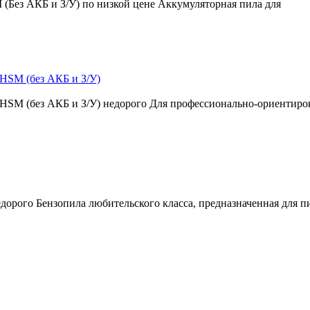
 (Без АКБ и З/У) по низкой цене Аккумуляторная пила для
 HSM (без АКБ и З/У)
t HSM (без АКБ и З/У) недорого Для профессионально-ориентир
недорого Бензопила любительского класса, предназначенная для 