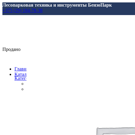
Лесопарковая техника и инструменты БензоПарк
+375 (29) 184-78-38
Продано
Главная
Каталог
Категории
Все
товары
Аксессуары, масла, запчасти
Аксессуары и запасные части
для Marolex
для АВД
для Аккумуляторной Техники
для Аэраторов
для Газонокосилкок
для Мотоблоков и Культиваторов
для Насосов