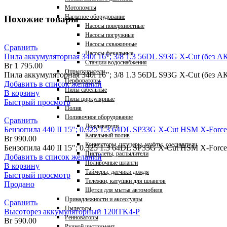
Мотопомпы
Насосное оборудование
Похожие товары
Насосы поверхностные
Насосы погружные
Насосы скважинные
Сравнить
Насосы фекальные
Пила аккумуляторная 340i 16″; 3/8 1.3 56DL S93G X-Cut (без АК
Станции водоснабжения
Br
1 795.00
Опрыскиватели
Пила аккумуляторная 340i 16″; 3/8 1.3 56DL S93G X-Cut (без АК
Перфораторы
Добавить в список желаний
Пилы сабельные
В корзину
Пилы циркулярные
Быстрый просмотр
Полив
Поливочное оборудование
Сравнить
Дождеватели
Бензопила 440 II 15″; 0.325 1.3 64DL SP33G X-Cut HSM X-Force
Капельный полив
Br
990.00
Коннекторы, штуцеры, муфты, соединители
Бензопила 440 II 15″; 0.325 1.3 64DL SP33G X-Cut HSM X-Forc
Пистолеты, распылители
Добавить в список желаний
Поливочные шланги
В корзину
Таймеры, датчики дождя
Быстрый просмотр
Тележки, катушки для шлангов
Продано
Щетки для мытья автомобиля
Принадлежности и аксессуары
Сравнить
Пылесосы
Высоторез аккумуляторный 120iTK4-P
Ренноваторы
Br
590.00
Ручной инструмент