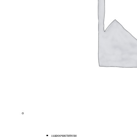
для Пароочистителей
для Подметальных Машин
для Проф. Керхера
для Пылесосов
для Роботов-Газонокосилок
для Роботов-Пылесосов
для Садовых Тракторов
для Стеклоочистителей
для Триммеров
для Цепных Пил
Масла
Прочее
Химия
HoReCa
Автохимия
Бытовая химия и клининг
Детейлинг
Моющие средства для пищевой промышленности
Подарочные наборы
Профессиональная защита древесины и минеральных п
Лес, парк, сад
Техника для уборки
Аппараты высокого давления
Машины поломоечные
Пароочистители