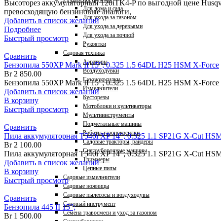
Высоторез аккумуляторный 120iTK4-P по выгодной цене Husqva
Для дома и сада
превосходящую бензиновые аналоги,
Для ухода за газоном
Добавить в список желаний
Для ухода за деревьями
Подробнее
Для ухода за почвой
Быстрый просмотр
Рукоятки
Садовая техника
Сравнить
Аэраторы
Бензопила 550XP Mark II 15″; 0.325 1.5 64DL H25 HSM X-Force
Воздуходувки
Br
2 850.00
Газонокосилки
Бензопила 550XP Mark II 15″; 0.325 1.5 64DL H25 HSM X-Force 
Измельчители
Добавить в список желаний
Кусторезы
В корзину
Мотоблоки и культиваторы
Быстрый просмотр
Мультиинструменты
Подметальные машины
Сравнить
Роботы-газонокосилки
Пила аккумуляторная T540i XP 14″; 0.325 1.1 SP21G X-Cut HSM 
Садовые тракторы, райдеры
Br
2 100.00
Снегоуборочные машины
Пила аккумуляторная T540i XP 14″; 0.325 1.1 SP21G X-Cut HSM
Триммеры
Добавить в список желаний
Цепные пилы
В корзину
Садовые измельчители
Быстрый просмотр
Садовые ножницы
Садовые пылесосы и воздуходувы
Сравнить
Садовый инструмент
Бензопила 445 II 15″;
Семена травосмеси и уход за газоном
Br
1 500.00