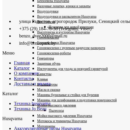
Бензопилы Husqvarna
Валочные лопатки, крюки и захваты
Воздуходувки
Воздуходувки и распылители Husqvarna
улица Радистов, агрогородок Прилуки, Сеницкий сель
Высоторезы
Ножницы для живой изгороди
+375 (29) 184-78-38 (Telegram, Viber)
Высоторезы и кусторезы Husqvarna
benzo_dvor2000@mail.ru
Газонокосилки
Газонокосилки Husqvarna
info@benzopark.by
Газонокосилки с нулевым радиусом разворота
Меню
Газонокосилки-роботы
Генераторы
Главная
Защитная обувь
Каталог
Инструменты для ухода за режущей гарнитурой
О компании
Канистры
Контакты
Клинья
Доставка и оплата
Культиваторы
Масла и смазки
Каталог
Машины бурильные и стойки для бурения
Машины для шлифования и подготовки поверхностей
Техника husqvarna
Мойки высокого давления
Техника Jo Beau
Пылесосы
Мойки высокого давления Husqvarna
Husqvarna
Мотокосы и триммеры Husqvarna
Мотопомпы
Аккумуляторные пилы Husqvarna