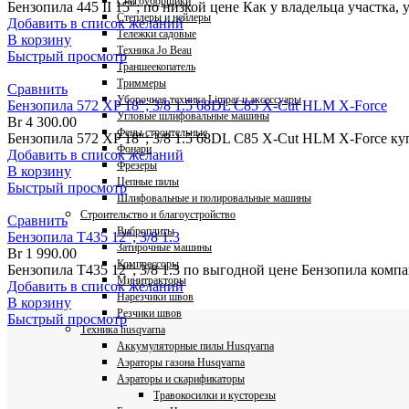
Снегоуборщики
Бензопила 445 II 15″; по низкой цене Как у владельца участка, 
Степлеры и нейлеры
Добавить в список желаний
Тележки садовые
В корзину
Техника Jo Beau
Быстрый просмотр
Траншеекопатель
Триммеры
Сравнить
Уборочная техника Limpar и аксессуары
Бензопила 572 XP 18″; 3/8 1.5 68DL C85 X-Cut HLM X-Force
Угловые шлифовальные машины
Br
4 300.00
Фены строительные
Бензопила 572 XP 18″; 3/8 1.5 68DL C85 X-Cut HLM X-Force куп
Фонари
Добавить в список желаний
Фрезеры
В корзину
Цепные пилы
Быстрый просмотр
Шлифовальные и полировальные машины
Строительство и благоустройство
Сравнить
Виброплиты
Бензопила T435 12″; 3/8 1.3
Затирочные машины
Br
1 990.00
Компрессоры
Бензопила T435 12"; 3/8 1.3 по выгодной цене Бензопила ком
Минитракторы
Добавить в список желаний
Нарезчики швов
В корзину
Резчики швов
Быстрый просмотр
Техника husqvarna
Аккумуляторные пилы Husqvarna
Аэраторы газона Husqvarna
Аэраторы и скарификаторы
Травокосилки и кусторезы