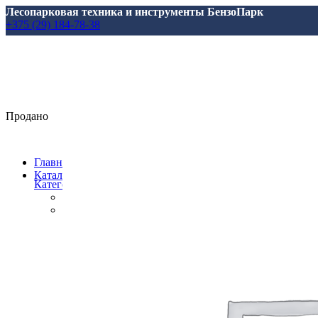
Лесопарковая техника и инструменты БензоПарк
+375 (29) 184-78-38
Продано
Главная
Каталог
Категории
Все
товары
Аксессуары, масла, запчасти
Аксессуары и запасные части
для Marolex
для АВД
для Аккумуляторной Техники
для Аэраторов
для Газонокосилкок
для Мотоблоков и Культиваторов
для Насосов