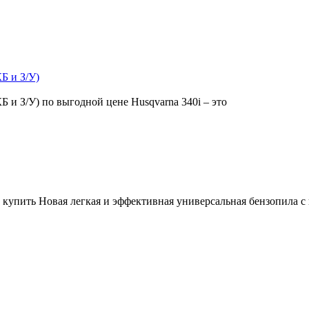
Б и З/У)
Б и З/У) по выгодной цене Husqvarna 340i – это
e купить Новая легкая и эффективная универсальная бензопила 