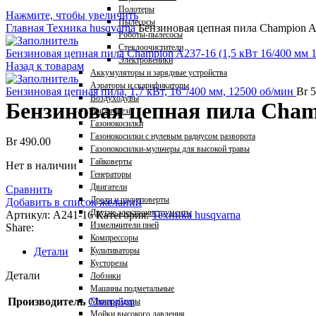
Полотеры
Нажмите, чтобы увеличить
Пылесосы
Главная
Техника husqvarna
Бензиновая цепная пила Champion A2
Роботы-пылесосы
Стеклоочистители
Бензиновая цепная пила Champion A237-16 (1,5 кВт 16/400 мм 
Электровеники
Назад к товарам
Аккумуляторы и зарядные устройства
Аэраторы и скарификаторы
Бензиновая цепная пила, 1,7 кВт, 16"/400 мм, 12500 об/мин
Br
5
Воздуходувы
Бензиновая цепная пила Champ
Высоторезы
Газонокосилки
Газонокосилки с нулевым радиусом разворота
Br
490.00
Газонокосилки-мульчеры для высокой травы
Гайковерты
Нет в наличии
Генераторы
Двигатели
Сравнить
Дрели и шуруповерты
Добавить в список желаний
Другие электроинструменты
Артикул:
A241-16
Категория:
Техника husqvarna
Измельчители пней
Share:
Компрессоры
Детали
Культиваторы
Кусторезы
Детали
Лобзики
Машины подметальные
Производитель
Champion
Минирайдеры
Мойки высокого давления