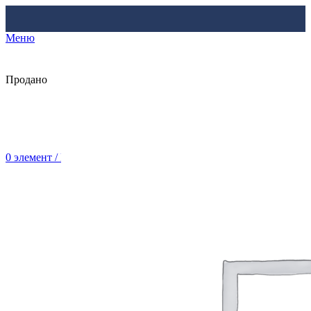
Меню
Продано
0
элемент
/
Br
0.00