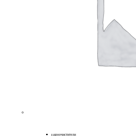
для Пароочистителей
для Подметальных Машин
для Проф. Керхера
для Пылесосов
для Роботов-Газонокосилок
для Роботов-Пылесосов
для Садовых Тракторов
для Стеклоочистителей
для Триммеров
для Цепных Пил
Масла
Прочее
Химия
HoReCa
Автохимия
Бытовая химия и клининг
Детейлинг
Моющие средства для пищевой промышленности
Подарочные наборы
Профессиональная защита древесины и минеральных п
Лес, парк, сад
Техника для уборки
Аппараты высокого давления
Машины поломоечные
Пароочистители