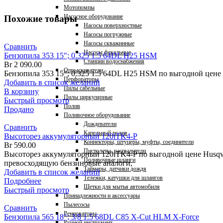
Мотопомпы
Насосное оборудование
Похожие товары
Насосы поверхностные
Насосы погружные
Насосы скважинные
Сравнить
Насосы фекальные
Бензопила 353 15″; 0.325 1.5 64DL H25 HSM
Станции водоснабжения
Br
2 090.00
Опрыскиватели
Бензопила 353 15″; 0.325 1.5 64DL H25 HSM по выгодной цене
Перфораторы
Добавить в список желаний
Пилы сабельные
В корзину
Пилы циркулярные
Быстрый просмотр
Полив
Продано
Поливочное оборудование
Дождеватели
Сравнить
Капельный полив
Высоторез аккумуляторный 120iTK4-P
Коннекторы, штуцеры, муфты, соединители
Br
590.00
Пистолеты, распылители
Высоторез аккумуляторный 120iTK4-P по выгодной цене Husqva
Поливочные шланги
превосходящую бензиновые аналоги,
Таймеры, датчики дождя
Добавить в список желаний
Тележки, катушки для шлангов
Подробнее
Щетки для мытья автомобиля
Быстрый просмотр
Принадлежности и аксессуары
Пылесосы
Сравнить
Ренноваторы
Бензопила 565 18″; 3/8 1.5 68DL C85 X-Cut HLM X-Force
Ручной инструмент