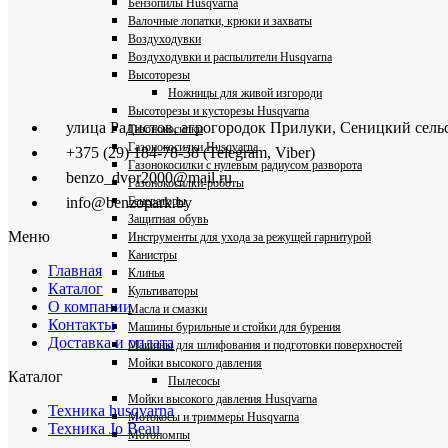
Бензопилы Husqvarna
Валочные лопатки, крюки и захваты
Воздуходувки
Воздуходувки и распылители Husqvarna
Высоторезы
Ножницы для живой изгороди
Высоторезы и кусторезы Husqvarna
улица Радистов, агрогородок Прилуки, Сеницкий сель
Газонокосилки
Газонокосилки Husqvarna
+375 (29) 184-78-38 (Telegram, Viber)
Газонокосилки с нулевым радиусом разворота
benzo_dvor2000@mail.ru
Газонокосилки-роботы
Генераторы
info@benzopark.by
Защитная обувь
Меню
Инструменты для ухода за режущей гарнитурой
Канистры
Главная
Клинья
Каталог
Культиваторы
О компании
Масла и смазки
Контакты
Машины бурильные и стойки для бурения
Доставка и оплата
Машины для шлифования и подготовки поверхностей
Мойки высокого давления
Каталог
Пылесосы
Мойки высокого давления Husqvarna
Техника husqvarna
Мотокосы и триммеры Husqvarna
Техника Jo Beau
Мотопомпы