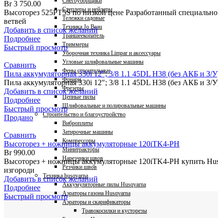
Снегоуборщики
Br
3 750.00
Степлеры и нейлеры
Высоторез 525PT5S по низкой цене Разработанный специально 
Тележки садовые
ветвей
Техника Jo Beau
Добавить в список желаний
Траншеекопатель
Подробнее
Триммеры
Быстрый просмотр
Уборочная техника Limpar и аксессуары
Угловые шлифовальные машины
Сравнить
Фены строительные
Пила аккумуляторная 330i 12″; 3/8 1.1 45DL H38 (без АКБ и З/У
Фонари
Пила аккумуляторная 330i 12″; 3/8 1.1 45DL H38 (без АКБ и З/
Фрезеры
Добавить в список желаний
Цепные пилы
Подробнее
Шлифовальные и полировальные машины
Быстрый просмотр
Строительство и благоустройство
Продано
Виброплиты
Затирочные машины
Сравнить
Компрессоры
Высоторез + ножницы аккумуляторные 120iTK4-PH
Минитракторы
Br
990.00
Нарезчики швов
Высоторез + ножницы аккумуляторные 120iTK4-PH купить Hus
Резчики швов
изгороди
Техника husqvarna
Добавить в список желаний
Аккумуляторные пилы Husqvarna
Подробнее
Аэраторы газона Husqvarna
Быстрый просмотр
Аэраторы и скарификаторы
Травокосилки и кусторезы