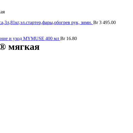
ая
3л,81кг,эл.стартер,фары,обогрев рук, зимн.
Br
3 495.00
тание и уход MYMUSE 400 мл
Br
16.80
® мягкая