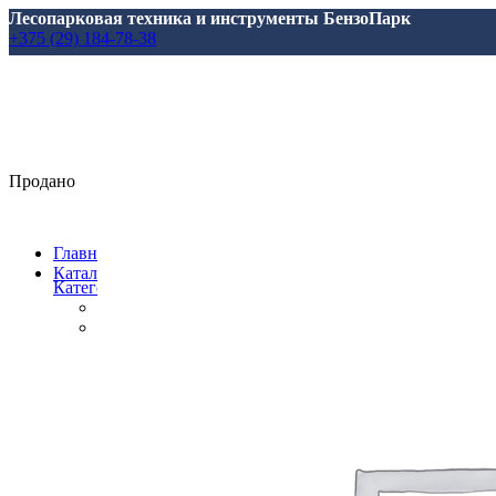
Лесопарковая техника и инструменты БензоПарк
+375 (29) 184-78-38
Продано
Главная
Каталог
Категории
Все
товары
Аксессуары, масла, запчасти
Аксессуары и запасные части
для Marolex
для АВД
для Аккумуляторной Техники
для Аэраторов
для Газонокосилкок
для Мотоблоков и Культиваторов
для Насосов