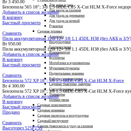
Br
3 450.00
Для дома и сада
Бензопила 565 18″; 3/8 1.5 68DL C85 X-Cut HLM X-Force недор
Для ухода за газоном
Добавить в список желаний
Для ухода за деревьями
В корзину
Для ухода за почвой
Быстрый просмотр
Рукоятки
Садовая техника
Сравнить
Аэраторы
Пила аккумуляторная 120i 12» 3/8 1.1 45DL H38 (без АКБ и З/У
Воздуходувки
Br
950.00
Газонокосилки
Пила аккумуляторная 120i 12» 3/8 1.1 45DL H38 (без АКБ и З/У
Измельчители
Добавить в список желаний
Кусторезы
В корзину
Мотоблоки и культиваторы
Быстрый просмотр
Мультиинструменты
Подметальные машины
Сравнить
Роботы-газонокосилки
Бензопила 572 XP 18″; 3/8 1.5 68DL C85 X-Cut HLM X-Force
Садовые тракторы, райдеры
Br
4 300.00
Снегоуборочные машины
Бензопила 572 XP 18″; 3/8 1.5 68DL C85 X-Cut HLM X-Force куп
Триммеры
Добавить в список желаний
Цепные пилы
В корзину
Садовые измельчители
Быстрый просмотр
Садовые ножницы
Продано
Садовые пылесосы и воздуходувы
Садовый инструмент
Сравнить
Семена травосмеси и уход за газоном
Высоторез 525PT5S