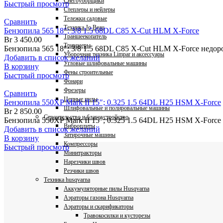
Снегоуборщики
Быстрый просмотр
Степлеры и нейлеры
Тележки садовые
Сравнить
Техника Jo Beau
Бензопила 565 18″; 3/8 1.5 68DL C85 X-Cut HLM X-Force
Траншеекопатель
Br
3 450.00
Триммеры
Бензопила 565 18″; 3/8 1.5 68DL C85 X-Cut HLM X-Force недор
Уборочная техника Limpar и аксессуары
Добавить в список желаний
Угловые шлифовальные машины
В корзину
Фены строительные
Быстрый просмотр
Фонари
Фрезеры
Сравнить
Цепные пилы
Бензопила 550XP Mark II 15″; 0.325 1.5 64DL H25 HSM X-Force
Шлифовальные и полировальные машины
Br
2 850.00
Строительство и благоустройство
Бензопила 550XP Mark II 15″; 0.325 1.5 64DL H25 HSM X-Force 
Виброплиты
Добавить в список желаний
Затирочные машины
В корзину
Компрессоры
Быстрый просмотр
Минитракторы
Нарезчики швов
Резчики швов
Техника husqvarna
Аккумуляторные пилы Husqvarna
Аэраторы газона Husqvarna
Аэраторы и скарификаторы
Травокосилки и кусторезы