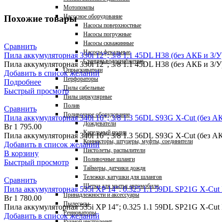
Мотопомпы
Насосное оборудование
Похожие товары
Насосы поверхностные
Насосы погружные
Насосы скважинные
Сравнить
Насосы фекальные
Пила аккумуляторная 330i 12″; 3/8 1.1 45DL H38 (без АКБ и З/У
Станции водоснабжения
Пила аккумуляторная 330i 12″; 3/8 1.1 45DL H38 (без АКБ и З/
Опрыскиватели
Добавить в список желаний
Перфораторы
Подробнее
Пилы сабельные
Быстрый просмотр
Пилы циркулярные
Полив
Сравнить
Поливочное оборудование
Пила аккумуляторная 340i 16″; 3/8 1.3 56DL S93G X-Cut (без АК
Дождеватели
Br
1 795.00
Капельный полив
Пила аккумуляторная 340i 16″; 3/8 1.3 56DL S93G X-Cut (без АК
Коннекторы, штуцеры, муфты, соединители
Добавить в список желаний
Пистолеты, распылители
В корзину
Поливочные шланги
Быстрый просмотр
Таймеры, датчики дождя
Тележки, катушки для шлангов
Сравнить
Щетки для мытья автомобиля
Пила аккумуляторная 535i XP 14″; 0.325 1.1 59DL SP21G X-Cut
Принадлежности и аксессуары
Br
1 780.00
Пылесосы
Пила аккумуляторная 535i XP 14″; 0.325 1.1 59DL SP21G X-Cu
Ренноваторы
Добавить в список желаний
Ручной инструмент