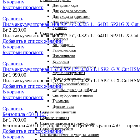
В корзину
Для дома и сада
Быстрый просмотр
Для ухода за газоном
Для ухода за деревьями
Сравнить
Для ухода за почвой
Пила аккумуляторная 540i XP 16″; 0.325 1.1 64DL SP21G X-Cut 
Рукоятки
Br
2 220.00
Садовая техника
Пила аккумуляторная 540i XP 16″; 0.325 1.1 64DL SP21G X-Cut 
Аэраторы
Добавить в список желаний
Воздуходувки
В корзину
Газонокосилки
Быстрый просмотр
Измельчители
Кусторезы
Сравнить
Мотоблоки и культиваторы
Пила аккумуляторная T535i XP 12″; 0.325 1.1 SP21G X-Cut HSM
Мультиинструменты
Br
1 990.00
Подметальные машины
Пила аккумуляторная T535i XP 12″; 0.325 1.1 SP21G X-Cut HSM
Роботы-газонокосилки
Добавить в список желаний
Садовые тракторы, райдеры
В корзину
Снегоуборочные машины
Быстрый просмотр
Триммеры
Цепные пилы
Сравнить
Садовые измельчители
Бензопила 450 II 15″;
Садовые ножницы
Br
1 700.00
Садовые пылесосы и воздуходувы
Бензопила 450 II 15″; по выгодной цене Husqvarna 450 — прев
Садовый инструмент
Добавить в список желаний
Семена травосмеси и уход за газоном
В корзину