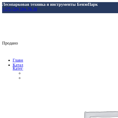
Лесопарковая техника и инструменты БензоПарк
+375 (29) 184-78-38
Продано
Главная
Каталог
Категории
Все
товары
Аксессуары, масла, запчасти
Аксессуары и запасные части
для Marolex
для АВД
для Аккумуляторной Техники
для Аэраторов
для Газонокосилкок
для Мотоблоков и Культиваторов
для Насосов