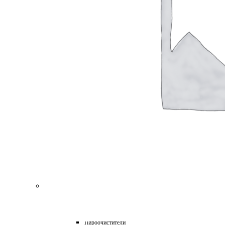
для Пароочистителей
для Подметальных Машин
для Проф. Керхера
для Пылесосов
для Роботов-Газонокосилок
для Роботов-Пылесосов
для Садовых Тракторов
для Стеклоочистителей
для Триммеров
для Цепных Пил
Масла
Прочее
Химия
HoReCa
Автохимия
Бытовая химия и клининг
Детейлинг
Моющие средства для пищевой промышленности
Подарочные наборы
Профессиональная защита древесины и минеральных п
Лес, парк, сад
Техника для уборки
Аппараты высокого давления
Машины поломоечные
Пароочистители