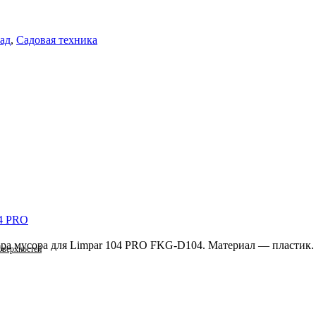
сад
,
Садовая техника
04 PRO
ора мусора для Limpar 104 PRO FKG-D104. Материал — пластик.
оверхностей