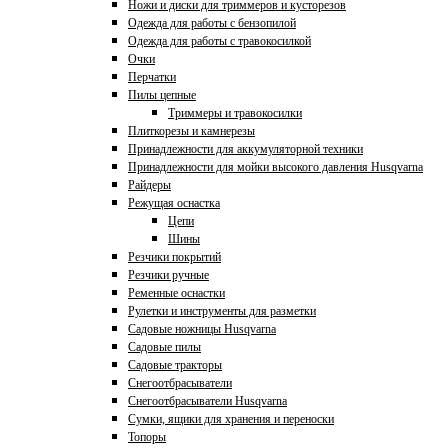
Ножи и диски для триммеров и кусторезов
Одежда для работы с бензопилой
Одежда для работы с травокосилкой
Очки
Перчатки
Пилы цепные
Триммеры и травокосилки
Плиткорезы и камнерезы
Принадлежности для аккумуляторной техники
Принадлежности для мойки высокого давления Husqvarna
Райдеры
Режущая оснастка
Цепи
Шины
Резчики покрытий
Резчики ручные
Ременные оснастки
Рулетки и инструменты для разметки
Садовые ножницы Husqvarna
Садовые пилы
Садовые тракторы
Снегоотбрасыватели
Снегоотбрасыватели Husqvarna
Сумки, ящики для хранения и переноски
Топоры