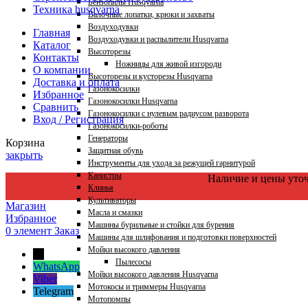
Бензопилы Husqvarna
Техника husqvarna
Валочные лопатки, крюки и захваты
Воздуходувки
Главная
Воздуходувки и распылители Husqvarna
Каталог
Высоторезы
Контакты
Ножницы для живой изгороди
О компании
Высоторезы и кусторезы Husqvarna
Доставка и оплата
Газонокосилки
Избранное
Газонокосилки Husqvarna
Сравнить
Газонокосилки с нулевым радиусом разворота
Вход / Регистрация
Газонокосилки-роботы
Генераторы
Корзина
Защитная обувь
закрыть
Инструменты для ухода за режущей гарнитурой
Канистры
Наличие и цены уто
Клинья
Культиваторы
Магазин
Масла и смазки
Избранное
Машины бурильные и стойки для бурения
0
элемент
Заказ
Машины для шлифования и подготовки поверхностей
Мойки высокого давления
←
Пылесосы
WhatsApp
Мойки высокого давления Husqvarna
Viber
Мотокосы и триммеры Husqvarna
Telegram
Мотопомпы