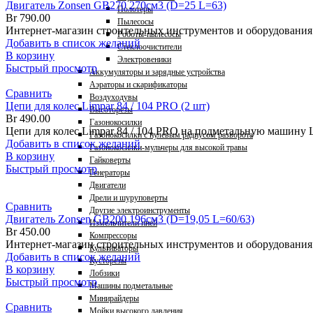
Двигатель Zonsen GB270 270см3 (D=25 L=63)
Полотеры
Br
790.00
Пылесосы
Интернет-магазин строительных инструментов и оборудовани
Роботы-пылесосы
Добавить в список желаний
Стеклоочистители
В корзину
Электровеники
Быстрый просмотр
Аккумуляторы и зарядные устройства
Аэраторы и скарификаторы
Сравнить
Воздуходувы
Цепи для колес Limpar 84 / 104 PRO (2 шт)
Высоторезы
Br
490.00
Газонокосилки
Цепи для колес Limpar 84 / 104 PRO на подметальную машину 
Газонокосилки с нулевым радиусом разворота
Добавить в список желаний
Газонокосилки-мульчеры для высокой травы
В корзину
Гайковерты
Быстрый просмотр
Генераторы
Двигатели
Дрели и шуруповерты
Сравнить
Другие электроинструменты
Двигатель Zonsen GB200 196см3 (D=19,05 L=60/63)
Измельчители пней
Br
450.00
Компрессоры
Интернет-магазин строительных инструментов и оборудовани
Культиваторы
Добавить в список желаний
Кусторезы
В корзину
Лобзики
Быстрый просмотр
Машины подметальные
Минирайдеры
Сравнить
Мойки высокого давления