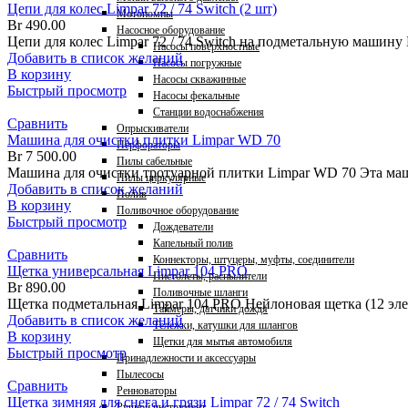
Цепи для колес Limpar 72 / 74 Switch (2 шт)
Мотопомпы
Br
490.00
Насосное оборудование
Цепи для колес Limpar 72 / 74 Switch на подметальную машину
Насосы поверхностные
Добавить в список желаний
Насосы погружные
В корзину
Насосы скважинные
Быстрый просмотр
Насосы фекальные
Станции водоснабжения
Сравнить
Опрыскиватели
Машина для очистки плитки Limpar WD 70
Перфораторы
Br
7 500.00
Пилы сабельные
Машина для очистки тротуарной плитки Limpar WD 70 Эта маш
Пилы циркулярные
Добавить в список желаний
Полив
В корзину
Поливочное оборудование
Быстрый просмотр
Дождеватели
Капельный полив
Сравнить
Коннекторы, штуцеры, муфты, соединители
Щетка универсальная Limpar 104 PRO
Пистолеты, распылители
Br
890.00
Поливочные шланги
Щетка подметальная Limpar 104 PRO Нейлоновая щетка (12 эле
Таймеры, датчики дождя
Добавить в список желаний
Тележки, катушки для шлангов
В корзину
Щетки для мытья автомобиля
Быстрый просмотр
Принадлежности и аксессуары
Пылесосы
Сравнить
Ренноваторы
Щетка зимняя для снега и грязи Limpar 72 / 74 Switch
Ручной инструмент