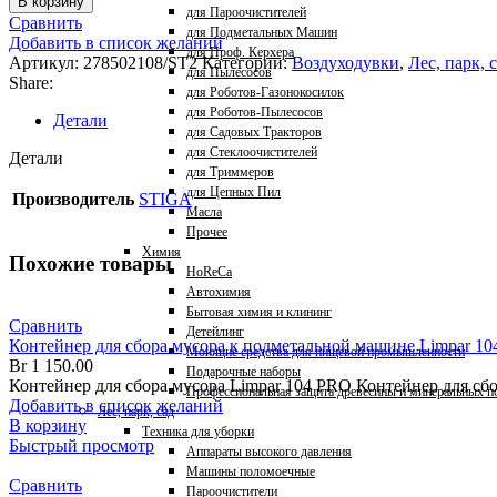
В корзину
для Пароочистителей
Сравнить
для Подметальных Машин
Добавить в список желаний
для Проф. Керхера
Артикул:
278502108/ST2
Категории:
Воздуходувки
,
Лес, парк, 
для Пылесосов
Share:
для Роботов-Газонокосилок
для Роботов-Пылесосов
Детали
для Садовых Тракторов
для Стеклоочистителей
Детали
для Триммеров
для Цепных Пил
Производитель
STIGA
Масла
Прочее
Химия
Похожие товары
HoReCa
Автохимия
Бытовая химия и клининг
Сравнить
Детейлинг
Контейнер для сбора мусора к подметальной машине Limpar 1
Моющие средства для пищевой промышленности
Br
1 150.00
Подарочные наборы
Контейнер для сбора мусора Limpar 104 PRO Контейнер для сб
Профессиональная защита древесины и минеральных п
Добавить в список желаний
Лес, парк, сад
В корзину
Техника для уборки
Быстрый просмотр
Аппараты высокого давления
Машины поломоечные
Сравнить
Пароочистители