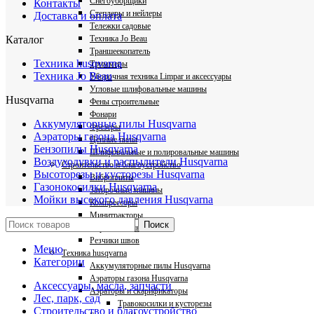
Снегоуборщики
Контакты
Степлеры и нейлеры
Доставка и оплата
Тележки садовые
Техника Jo Beau
Каталог
Траншеекопатель
Техника husqvarna
Триммеры
Техника Jo Beau
Уборочная техника Limpar и аксессуары
Угловые шлифовальные машины
Husqvarna
Фены строительные
Фонари
Аккумуляторные пилы Husqvarna
Фрезеры
Аэраторы газона Husqvarna
Цепные пилы
Бензопилы Husqvarna
Шлифовальные и полировальные машины
Воздуходувки и распылители Husqvarna
Строительство и благоустройство
Высоторезы и кусторезы Husqvarna
Виброплиты
Газонокосилки Husqvarna
Затирочные машины
Мойки высокого давления Husqvarna
Компрессоры
Минитракторы
Поиск
Нарезчики швов
Резчики швов
Меню
Техника husqvarna
Категории
Аккумуляторные пилы Husqvarna
Аэраторы газона Husqvarna
Аксессуары, масла, запчасти
Аэраторы и скарификаторы
Лес, парк, сад
Травокосилки и кусторезы
Строительство и благоустройство