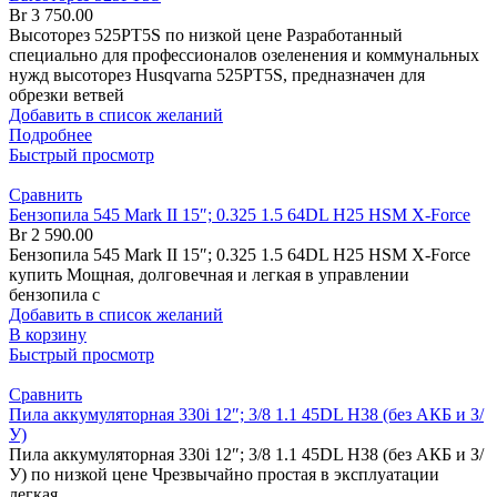
Br
3 750.00
Высоторез 525PT5S по низкой цене Разработанный
специально для профессионалов озеленения и коммунальных
нужд высоторез Husqvarna 525PT5S, предназначен для
обрезки ветвей
Добавить в список желаний
Подробнее
Быстрый просмотр
Сравнить
Бензопила 545 Mark II 15″; 0.325 1.5 64DL H25 HSM X-Force
Br
2 590.00
Бензопила 545 Mark II 15″; 0.325 1.5 64DL H25 HSM X-Force
купить Мощная, долговечная и легкая в управлении
бензопила с
Добавить в список желаний
В корзину
Быстрый просмотр
Сравнить
Пила аккумуляторная 330i 12″; 3/8 1.1 45DL H38 (без АКБ и З/
У)
Пила аккумуляторная 330i 12″; 3/8 1.1 45DL H38 (без АКБ и З/
У) по низкой цене Чрезвычайно простая в эксплуатации
легкая