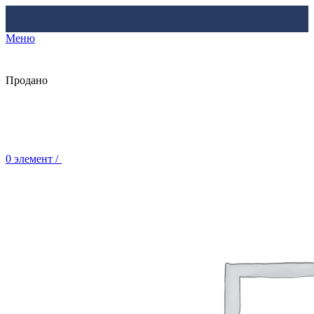
Меню
Продано
0
элемент
/
Br
0.00