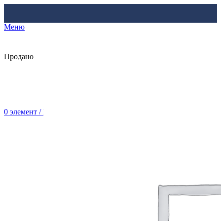
Меню
Продано
0
элемент
/
Br
0.00