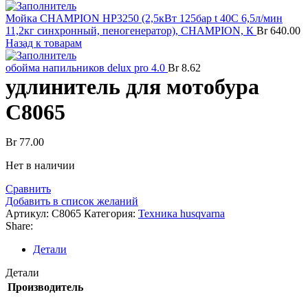
Мойка CHAMPION HP3250 (2,5кВт 125бар t 40С 6,5л/мин
11,2кг синхронный, пеногенератор), CHAMPION, К
Br
640.00
Назад к товарам
обойма напильников delux pro 4.0
Br
8.62
удлинитель для мотобура
C8065
Br
77.00
Нет в наличии
Сравнить
Добавить в список желаний
Артикул:
C8065
Категория:
Техника husqvarna
Share:
Детали
Детали
Производитель