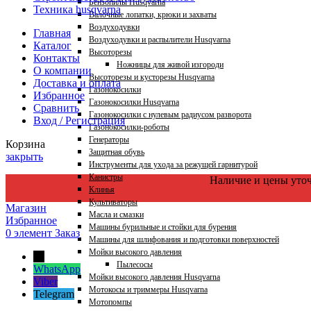
Бензопилы Husqvarna
Техника husqvarna
Валочные лопатки, крюки и захваты
Воздуходувки
Главная
Воздуходувки и распылители Husqvarna
Каталог
Высоторезы
Контакты
Ножницы для живой изгороди
О компании
Высоторезы и кусторезы Husqvarna
Доставка и оплата
Газонокосилки
Избранное
Газонокосилки Husqvarna
Сравнить
Газонокосилки с нулевым радиусом разворота
Вход / Регистрация
Газонокосилки-роботы
Генераторы
Корзина
Защитная обувь
закрыть
Инструменты для ухода за режущей гарнитурой
Канистры
Наличие и цены уто
Клинья
Культиваторы
Магазин
Масла и смазки
Избранное
Машины бурильные и стойки для бурения
0
элемент
Заказ
Машины для шлифования и подготовки поверхностей
Мойки высокого давления
←
Пылесосы
WhatsApp
Мойки высокого давления Husqvarna
Viber
Мотокосы и триммеры Husqvarna
Telegram
Мотопомпы