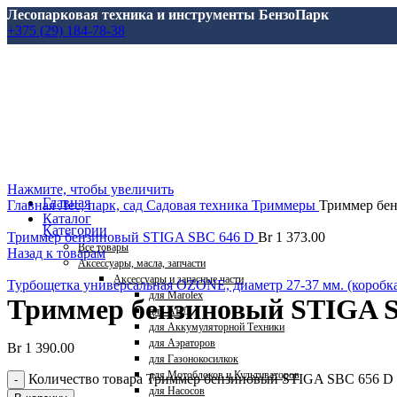
Лесопарковая техника и инструменты БензоПарк
+375 (29) 184-78-38
Нажмите, чтобы увеличить
Главная
Главная
Лес, парк, сад
Садовая техника
Триммеры
Триммер бе
Каталог
Категории
Триммер бензиновый STIGA SBC 646 D
Br
1 373.00
Все
товары
Назад к товарам
Аксессуары, масла, запчасти
Аксессуары и запасные части
Турбощетка универсальная OZONE, диаметр 27-37 мм. (коробк
для Marolex
Триммер бензиновый STIGA S
для АВД
для Аккумуляторной Техники
для Аэраторов
Br
1 390.00
для Газонокосилкок
для Мотоблоков и Культиваторов
Количество товара Триммер бензиновый STIGA SBC 656 D
для Насосов