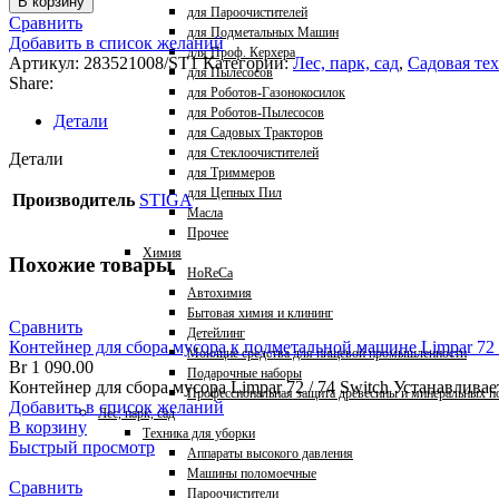
В корзину
для Пароочистителей
Сравнить
для Подметальных Машин
Добавить в список желаний
для Проф. Керхера
Артикул:
283521008/ST1
Категории:
Лес, парк, сад
,
Садовая те
для Пылесосов
Share:
для Роботов-Газонокосилок
для Роботов-Пылесосов
Детали
для Садовых Тракторов
для Стеклоочистителей
Детали
для Триммеров
для Цепных Пил
Производитель
STIGA
Масла
Прочее
Химия
Похожие товары
HoReCa
Автохимия
Бытовая химия и клининг
Сравнить
Детейлинг
Контейнер для сбора мусора к подметальной машине Limpar 72 /
Моющие средства для пищевой промышленности
Br
1 090.00
Подарочные наборы
Контейнер для сбора мусора Limpar 72 / 74 Switch Устанавлив
Профессиональная защита древесины и минеральных п
Добавить в список желаний
Лес, парк, сад
В корзину
Техника для уборки
Быстрый просмотр
Аппараты высокого давления
Машины поломоечные
Сравнить
Пароочистители