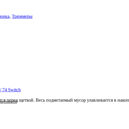
хника
,
Триммеры
 74 Switch
ается перед щеткой. Весь подметаемый мусор улавливается в нак
оверхностей