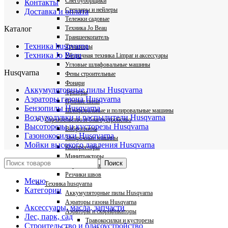
Снегоуборщики
Контакты
Степлеры и нейлеры
Доставка и оплата
Тележки садовые
Техника Jo Beau
Каталог
Траншеекопатель
Техника husqvarna
Триммеры
Техника Jo Beau
Уборочная техника Limpar и аксессуары
Угловые шлифовальные машины
Husqvarna
Фены строительные
Фонари
Аккумуляторные пилы Husqvarna
Фрезеры
Аэраторы газона Husqvarna
Цепные пилы
Бензопилы Husqvarna
Шлифовальные и полировальные машины
Воздуходувки и распылители Husqvarna
Строительство и благоустройство
Высоторезы и кусторезы Husqvarna
Виброплиты
Газонокосилки Husqvarna
Затирочные машины
Мойки высокого давления Husqvarna
Компрессоры
Минитракторы
Поиск
Нарезчики швов
Резчики швов
Меню
Техника husqvarna
Категории
Аккумуляторные пилы Husqvarna
Аэраторы газона Husqvarna
Аксессуары, масла, запчасти
Аэраторы и скарификаторы
Лес, парк, сад
Травокосилки и кусторезы
Строительство и благоустройство