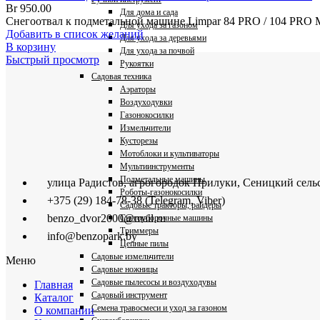
Br
950.00
Для дома и сада
Снегоотвал к подметальной машине Limpar 84 PRO / 104 PRO М
Для ухода за газоном
Добавить в список желаний
Для ухода за деревьями
В корзину
Для ухода за почвой
Быстрый просмотр
Рукоятки
Садовая техника
Аэраторы
Воздуходувки
Газонокосилки
Измельчители
Кусторезы
Мотоблоки и культиваторы
Мультиинструменты
Подметальные машины
улица Радистов, агрогородок Прилуки, Сеницкий сель
Роботы-газонокосилки
+375 (29) 184-78-38 (Telegram, Viber)
Садовые тракторы, райдеры
benzo_dvor2000@mail.ru
Снегоуборочные машины
Триммеры
info@benzopark.by
Цепные пилы
Садовые измельчители
Меню
Садовые ножницы
Садовые пылесосы и воздуходувы
Главная
Садовый инструмент
Каталог
Семена травосмеси и уход за газоном
О компании