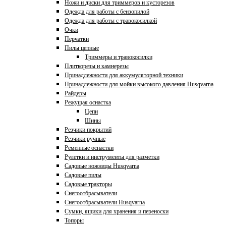
Ножи и диски для триммеров и кусторезов
Одежда для работы с бензопилой
Одежда для работы с травокосилкой
Очки
Перчатки
Пилы цепные
Триммеры и травокосилки
Плиткорезы и камнерезы
Принадлежности для аккумуляторной техники
Принадлежности для мойки высокого давления Husqvarna
Райдеры
Режущая оснастка
Цепи
Шины
Резчики покрытий
Резчики ручные
Ременные оснастки
Рулетки и инструменты для разметки
Садовые ножницы Husqvarna
Садовые пилы
Садовые тракторы
Снегоотбрасыватели
Снегоотбрасыватели Husqvarna
Сумки, ящики для хранения и переноски
Топоры