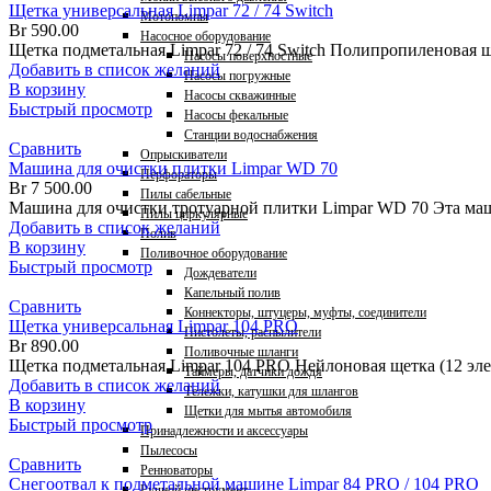
Щетка универсальная Limpar 72 / 74 Switch
Мотопомпы
Br
590.00
Насосное оборудование
Щетка подметальная Limpar 72 / 74 Switch Полипропиленовая щ
Насосы поверхностные
Добавить в список желаний
Насосы погружные
В корзину
Насосы скважинные
Быстрый просмотр
Насосы фекальные
Станции водоснабжения
Сравнить
Опрыскиватели
Машина для очистки плитки Limpar WD 70
Перфораторы
Br
7 500.00
Пилы сабельные
Машина для очистки тротуарной плитки Limpar WD 70 Эта маш
Пилы циркулярные
Добавить в список желаний
Полив
В корзину
Поливочное оборудование
Быстрый просмотр
Дождеватели
Капельный полив
Сравнить
Коннекторы, штуцеры, муфты, соединители
Щетка универсальная Limpar 104 PRO
Пистолеты, распылители
Br
890.00
Поливочные шланги
Щетка подметальная Limpar 104 PRO Нейлоновая щетка (12 эле
Таймеры, датчики дождя
Добавить в список желаний
Тележки, катушки для шлангов
В корзину
Щетки для мытья автомобиля
Быстрый просмотр
Принадлежности и аксессуары
Пылесосы
Сравнить
Ренноваторы
Снегоотвал к подметальной машине Limpar 84 PRO / 104 PRO
Ручной инструмент