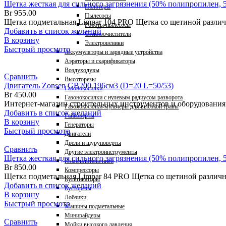
Щетка жесткая для сильного загрязнения (50% полипропилен, 
Полотеры
Br
955.00
Пылесосы
Щетка подметальная Limpar 104 PRO Щетка со щетиной различн
Роботы-пылесосы
Добавить в список желаний
Стеклоочистители
В корзину
Электровеники
Быстрый просмотр
Аккумуляторы и зарядные устройства
Аэраторы и скарификаторы
Воздуходувы
Сравнить
Высоторезы
Двигатель Zonsen GB200 196см3 (D=20 L=50/53)
Газонокосилки
Br
450.00
Газонокосилки с нулевым радиусом разворота
Интернет-магазин строительных инструментов и оборудовани
Газонокосилки-мульчеры для высокой травы
Добавить в список желаний
Гайковерты
В корзину
Генераторы
Быстрый просмотр
Двигатели
Дрели и шуруповерты
Сравнить
Другие электроинструменты
Щетка жесткая для сильного загрязнения (50% полипропилен, 
Измельчители пней
Br
850.00
Компрессоры
Щетка подметальная Limpar 84 PRO Щетка со щетиной различны
Культиваторы
Добавить в список желаний
Кусторезы
В корзину
Лобзики
Быстрый просмотр
Машины подметальные
Минирайдеры
Сравнить
Мойки высокого давления