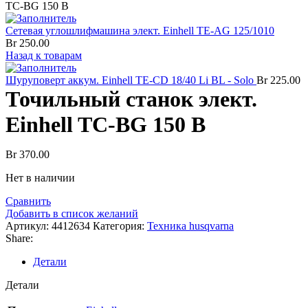
TC-BG 150 B
Сетевая углошлифмашина элект. Einhell TE-AG 125/1010
Br
250.00
Назад к товарам
Шуруповерт аккум. Einhell TE-CD 18/40 Li BL - Solo
Br
225.00
Точильный станок элект.
Einhell TC-BG 150 B
Br
370.00
Нет в наличии
Сравнить
Добавить в список желаний
Артикул:
4412634
Категория:
Техника husqvarna
Share:
Детали
Детали