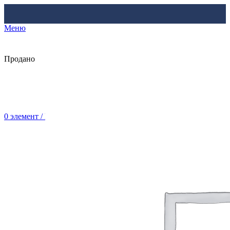
Меню
Продано
0
элемент
/
Br
0.00