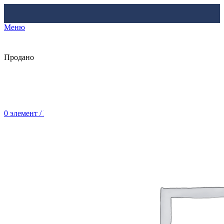
Меню
Продано
0
элемент
/
Br
0.00