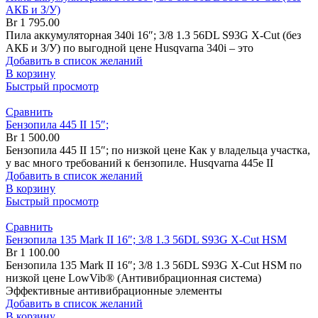
АКБ и З/У)
Br
1 795.00
Пила аккумуляторная 340i 16″; 3/8 1.3 56DL S93G X-Cut (без
АКБ и З/У) по выгодной цене Husqvarna 340i – это
Добавить в список желаний
В корзину
Быстрый просмотр
Сравнить
Бензопила 445 II 15″;
Br
1 500.00
Бензопила 445 II 15″; по низкой цене Как у владельца участка,
у вас много требований к бензопиле. Husqvarna 445e II
Добавить в список желаний
В корзину
Быстрый просмотр
Сравнить
Бензопила 135 Mark II 16″; 3/8 1.3 56DL S93G X-Cut HSM
Br
1 100.00
Бензопила 135 Mark II 16″; 3/8 1.3 56DL S93G X-Cut HSM по
низкой цене LowVib® (Антивибрационная система)
Эффективные антивибрационные элементы
Добавить в список желаний
В корзину