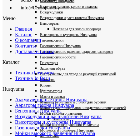
Бензопилы Husqvarna
Валочные лопатки, крюки и захваты
info@benzopark.by
Воздуходувки
Воздуходувки и распылители Husqvarna
Меню
Высоторезы
Главная
Ножницы для живой изгороди
Каталог
Высоторезы и кусторезы Husqvarna
О компании
Газонокосилки
Контакты
Газонокосилки Husqvarna
Доставка и оплата
Газонокосилки с нулевым радиусом разворота
Газонокосилки-роботы
Каталог
Генераторы
Защитная обувь
Техника husqvarna
Инструменты для ухода за режущей гарнитурой
Техника Jo Beau
Канистры
Клинья
Husqvarna
Культиваторы
Масла и смазки
Аккумуляторные пилы Husqvarna
Машины бурильные и стойки для бурения
Аэраторы газона Husqvarna
Машины для шлифования и подготовки поверхностей
Бензопилы Husqvarna
Мойки высокого давления
Воздуходувки и распылители Husqvarna
Пылесосы
Высоторезы и кусторезы Husqvarna
Мойки высокого давления Husqvarna
Газонокосилки Husqvarna
Мотокосы и триммеры Husqvarna
Мойки высокого давления Husqvarna
Мотопомпы