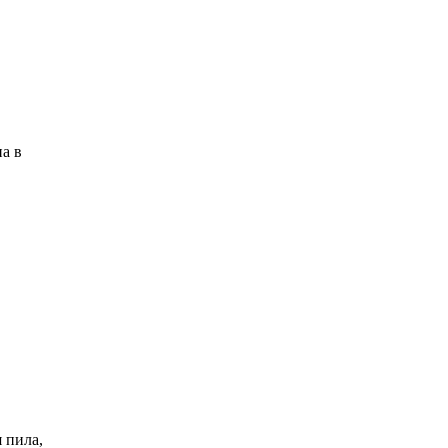
а в
 пила,