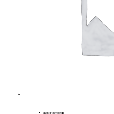
для Пароочистителей
для Подметальных Машин
для Проф. Керхера
для Пылесосов
для Роботов-Газонокосилок
для Роботов-Пылесосов
для Садовых Тракторов
для Стеклоочистителей
для Триммеров
для Цепных Пил
Масла
Прочее
Химия
HoReCa
Автохимия
Бытовая химия и клининг
Детейлинг
Моющие средства для пищевой промышленности
Подарочные наборы
Профессиональная защита древесины и минеральных п
Лес, парк, сад
Техника для уборки
Аппараты высокого давления
Машины поломоечные
Пароочистители