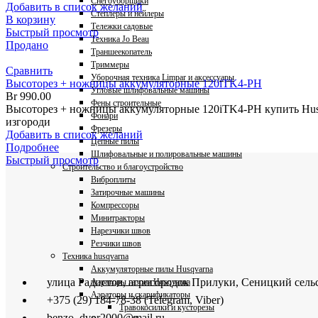
Снегоуборщики
Добавить в список желаний
Степлеры и нейлеры
В корзину
Тележки садовые
Быстрый просмотр
Техника Jo Beau
Продано
Траншеекопатель
Триммеры
Сравнить
Уборочная техника Limpar и аксессуары
Высоторез + ножницы аккумуляторные 120iTK4-PH
Угловые шлифовальные машины
Br
990.00
Фены строительные
Высоторез + ножницы аккумуляторные 120iTK4-PH купить Hus
Фонари
изгороди
Фрезеры
Добавить в список желаний
Цепные пилы
Подробнее
Шлифовальные и полировальные машины
Быстрый просмотр
Строительство и благоустройство
Виброплиты
Затирочные машины
Компрессоры
Минитракторы
Нарезчики швов
Резчики швов
Техника husqvarna
Аккумуляторные пилы Husqvarna
улица Радистов, агрогородок Прилуки, Сеницкий сель
Аэраторы газона Husqvarna
Аэраторы и скарификаторы
+375 (29) 184-78-38 (Telegram, Viber)
Травокосилки и кусторезы
benzo_dvor2000@mail.ru