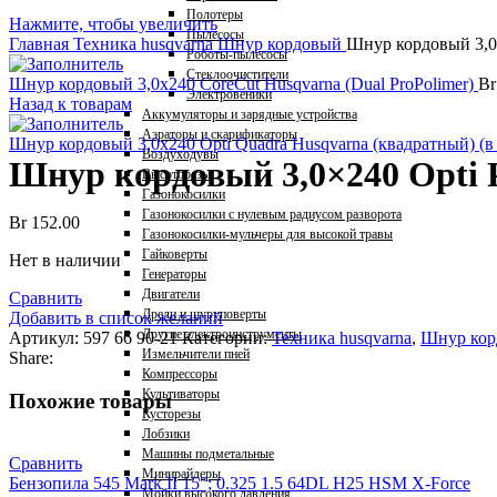
Полотеры
Нажмите, чтобы увеличить
Пылесосы
Главная
Техника husqvarna
Шнур кордовый
Шнур кордовый 3,0×
Роботы-пылесосы
Стеклоочистители
Шнур кордовый 3,0x240 CoreCut Husqvarna (Dual ProPolimer)
Br
Электровеники
Назад к товарам
Аккумуляторы и зарядные устройства
Аэраторы и скарификаторы
Шнур кордовый 3,0x240 Opti Quadra Husqvarna (квадратный) (в
Воздуходувы
Шнур кордовый 3,0×240 Opti P
Высоторезы
Газонокосилки
Газонокосилки с нулевым радиусом разворота
Br
152.00
Газонокосилки-мульчеры для высокой травы
Гайковерты
Нет в наличии
Генераторы
Двигатели
Сравнить
Дрели и шуруповерты
Добавить в список желаний
Другие электроинструменты
Артикул:
597 66 90-21
Категории:
Техника husqvarna
,
Шнур кор
Измельчители пней
Share:
Компрессоры
Культиваторы
Похожие товары
Кусторезы
Лобзики
Машины подметальные
Сравнить
Минирайдеры
Бензопила 545 Mark II 15″; 0.325 1.5 64DL H25 HSM X-Force
Мойки высокого давления