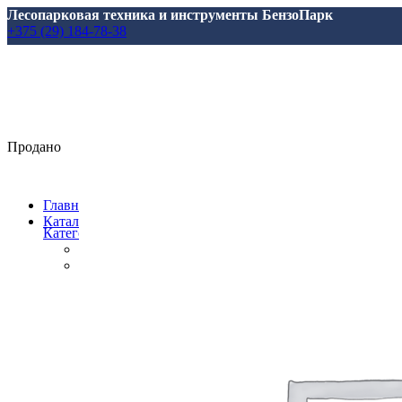
Лесопарковая техника и инструменты БензоПарк
+375 (29) 184-78-38
Продано
Главная
Каталог
Категории
Все
товары
Аксессуары, масла, запчасти
Аксессуары и запасные части
для Marolex
для АВД
для Аккумуляторной Техники
для Аэраторов
для Газонокосилкок
для Мотоблоков и Культиваторов
для Насосов