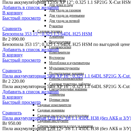
Пила аккумуляторная T535i XP 12″; 0.325 1.1 SP21G X-Cut HSM
Для дома и сада
Добавить в список желаний
Для ухода за газоном
В корзину
Для ухода за деревьями
Быстрый просмотр
Для ухода за почвой
Рукоятки
Сравнить
Садовая техника
Бензопила 353 15″; 0.325 1.5 64DL H25 HSM
Аэраторы
Br
2 090.00
Воздуходувки
Бензопила 353 15″; 0.325 1.5 64DL H25 HSM по выгодной цене
Газонокосилки
Добавить в список желаний
Измельчители
В корзину
Кусторезы
Быстрый просмотр
Мотоблоки и культиваторы
Мультиинструменты
Сравнить
Подметальные машины
Пила аккумуляторная 540i XP 16″; 0.325 1.1 64DL SP21G X-Cut 
Роботы-газонокосилки
Br
2 220.00
Садовые тракторы, райдеры
Пила аккумуляторная 540i XP 16″; 0.325 1.1 64DL SP21G X-Cut 
Снегоуборочные машины
Добавить в список желаний
Триммеры
В корзину
Цепные пилы
Быстрый просмотр
Садовые измельчители
Садовые ножницы
Сравнить
Садовые пылесосы и воздуходувы
Пила аккумуляторная 120i 12» 3/8 1.1 45DL H38 (без АКБ и З/У
Садовый инструмент
Br
950.00
Семена травосмеси и уход за газоном
Пила аккумуляторная 120i 12» 3/8 1.1 45DL H38 (без АКБ и З/У