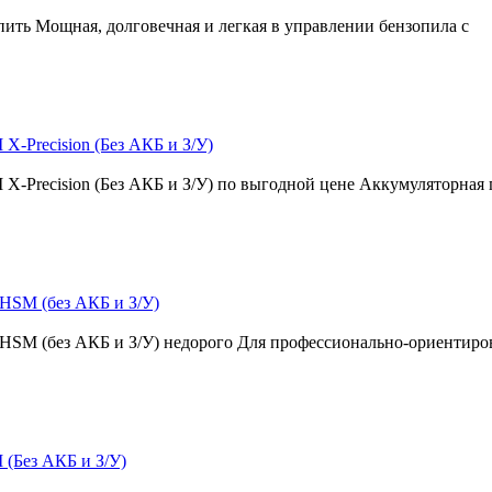
упить Мощная, долговечная и легкая в управлении бензопила с
X-Precision (Без АКБ и З/У)
 X-Precision (Без АКБ и З/У) по выгодной цене Аккумуляторная
 HSM (без АКБ и З/У)
t HSM (без АКБ и З/У) недорого Для профессионально-ориентир
 (Без АКБ и З/У)