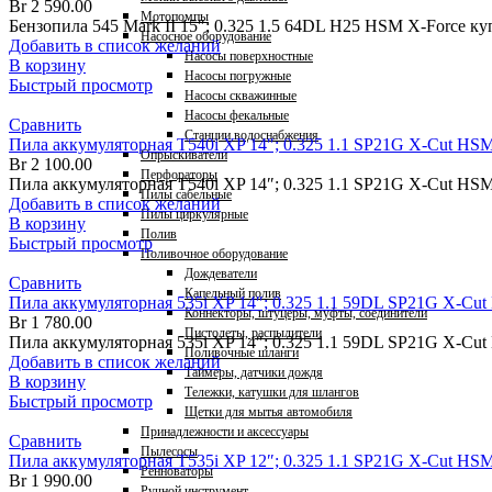
Br
2 590.00
Мотопомпы
Бензопила 545 Mark II 15″; 0.325 1.5 64DL H25 HSM X-Force к
Насосное оборудование
Добавить в список желаний
Насосы поверхностные
В корзину
Насосы погружные
Быстрый просмотр
Насосы скважинные
Насосы фекальные
Сравнить
Станции водоснабжения
Пила аккумуляторная T540i XP 14″; 0.325 1.1 SP21G X-Cut HSM 
Опрыскиватели
Br
2 100.00
Перфораторы
Пила аккумуляторная T540i XP 14″; 0.325 1.1 SP21G X-Cut HSM
Пилы сабельные
Добавить в список желаний
Пилы циркулярные
В корзину
Полив
Быстрый просмотр
Поливочное оборудование
Дождеватели
Сравнить
Капельный полив
Пила аккумуляторная 535i XP 14″; 0.325 1.1 59DL SP21G X-Cut
Коннекторы, штуцеры, муфты, соединители
Br
1 780.00
Пистолеты, распылители
Пила аккумуляторная 535i XP 14″; 0.325 1.1 59DL SP21G X-Cu
Поливочные шланги
Добавить в список желаний
Таймеры, датчики дождя
В корзину
Тележки, катушки для шлангов
Быстрый просмотр
Щетки для мытья автомобиля
Принадлежности и аксессуары
Сравнить
Пылесосы
Пила аккумуляторная T535i XP 12″; 0.325 1.1 SP21G X-Cut HSM
Ренноваторы
Br
1 990.00
Ручной инструмент