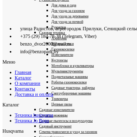
Для дома и сада
Для ухода за газоном
Для ухода за деревьями
Для ухода за почвой
Рукоятки
улица Радистов, агрогородок Прилуки, Сеницкий сель
Садовая техника
+375 (29) 184-78-38 (Telegram, Viber)
Аэраторы
benzo_dvor2000@mail.ru
Воздуходувки
Газонокосилки
info@benzopark.by
Измельчители
Кусторезы
Меню
Мотоблоки и культиваторы
Мультиинструменты
Главная
Подметальные машины
Каталог
Роботы-газонокосилки
О компании
Садовые тракторы, райдеры
Контакты
Снегоуборочные машины
Доставка и оплата
Триммеры
Цепные пилы
Каталог
Садовые измельчители
Техника husqvarna
Садовые ножницы
Техника Jo Beau
Садовые пылесосы и воздуходувы
Садовый инструмент
Husqvarna
Семена травосмеси и уход за газоном