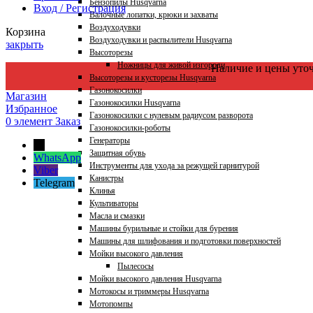
Бензопилы Husqvarna
Вход / Регистрация
Валочные лопатки, крюки и захваты
Воздуходувки
Корзина
Воздуходувки и распылители Husqvarna
закрыть
Высоторезы
Ножницы для живой изгороди
Наличие и цены уто
Высоторезы и кусторезы Husqvarna
Газонокосилки
Магазин
Газонокосилки Husqvarna
Избранное
Газонокосилки с нулевым радиусом разворота
0
элемент
Заказ
Газонокосилки-роботы
Генераторы
←
Защитная обувь
WhatsApp
Инструменты для ухода за режущей гарнитурой
Viber
Канистры
Telegram
Клинья
Культиваторы
Масла и смазки
Машины бурильные и стойки для бурения
Машины для шлифования и подготовки поверхностей
Мойки высокого давления
Пылесосы
Мойки высокого давления Husqvarna
Мотокосы и триммеры Husqvarna
Мотопомпы