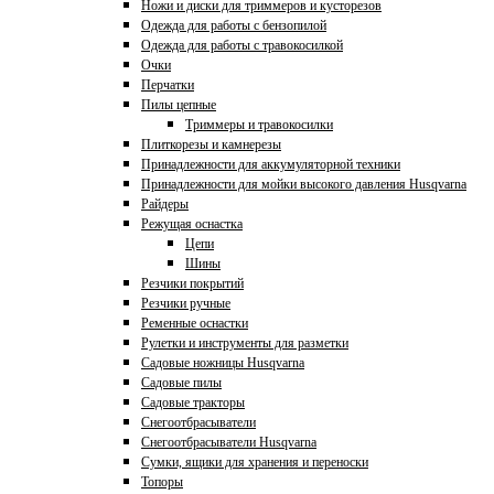
Ножи и диски для триммеров и кусторезов
Одежда для работы с бензопилой
Одежда для работы с травокосилкой
Очки
Перчатки
Пилы цепные
Триммеры и травокосилки
Плиткорезы и камнерезы
Принадлежности для аккумуляторной техники
Принадлежности для мойки высокого давления Husqvarna
Райдеры
Режущая оснастка
Цепи
Шины
Резчики покрытий
Резчики ручные
Ременные оснастки
Рулетки и инструменты для разметки
Садовые ножницы Husqvarna
Садовые пилы
Садовые тракторы
Снегоотбрасыватели
Снегоотбрасыватели Husqvarna
Сумки, ящики для хранения и переноски
Топоры