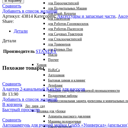
В корзину
для Пароочистителей
Сравнить
для Подметальных Машин
Добавить в список желаний
для Проф. Керхера
Артикул:
43814
Категории:
Аксессуары и запасные части
,
Аксе
для Пылесосов
Share:
для Роботов-Газонокосилок
для Роботов-Пылесосов
Детали
для Садовых Тракторов
для Стеклоочистителей
Детали
для Триммеров
для Цепных Пил
Производитель
STANLEY
Масла
Прочее
Химия
Похожие товары
HoReCa
Автохимия
Бытовая химия и клининг
Сравнить
Детейлинг
Адаптер 2-канальный Karcher для насосов
Моющие средства для пищевой промышленности
Br
13.90
Подарочные наборы
Добавить в список желаний
Профессиональная защита древесины и минеральных п
В корзину
Лес, парк, сад
Быстрый просмотр
Техника для уборки
Аппараты высокого давления
Сравнить
Машины поломоечные
Автошампунь для ручной мойки GraSS «Универсал» (апельсин)
Пароочистители