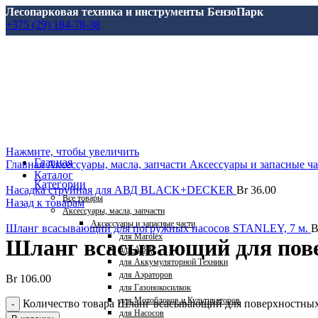
Лесопарковая техника и инструменты БензоПарк
+375 (29) 184-78-38
Нажмите, чтобы увеличить
Главная
Главная
Аксессуары, масла, запчасти
Аксессуары и запасные ч
Каталог
Категории
Насадка струйная для АВД BLACK+DECKER
Br
36.00
Все
товары
Назад к товарам
Аксессуары, масла, запчасти
Аксессуары и запасные части
Шланг всасывающий для погружных насосов STANLEY, 7 м.
B
для Marolex
Шланг всасывающий для пове
для АВД
для Аккумуляторной Техники
для Аэраторов
Br
106.00
для Газонокосилкок
для Мотоблоков и Культиваторов
Количество товара Шланг всасывающий для поверхностных
для Насосов