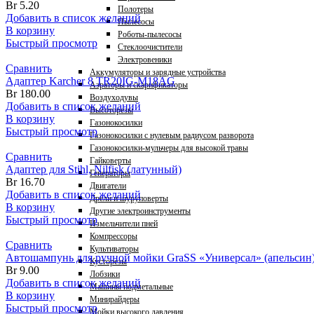
Br
5.20
Полотеры
Добавить в список желаний
Пылесосы
В корзину
Роботы-пылесосы
Быстрый просмотр
Стеклоочистители
Электровеники
Сравнить
Аккумуляторы и зарядные устройства
Адаптер Karcher 8 TR20IG-M18AG
Аэраторы и скарификаторы
Br
180.00
Воздуходувы
Добавить в список желаний
Высоторезы
В корзину
Газонокосилки
Быстрый просмотр
Газонокосилки с нулевым радиусом разворота
Газонокосилки-мульчеры для высокой травы
Сравнить
Гайковерты
Адаптер для Stihl, Nilfisk (латунный)
Генераторы
Br
16.70
Двигатели
Добавить в список желаний
Дрели и шуруповерты
В корзину
Другие электроинструменты
Быстрый просмотр
Измельчители пней
Компрессоры
Сравнить
Культиваторы
Автошампунь для ручной мойки GraSS «Универсал» (апельсин),
Кусторезы
Br
9.00
Лобзики
Добавить в список желаний
Машины подметальные
В корзину
Минирайдеры
Быстрый просмотр
Мойки высокого давления