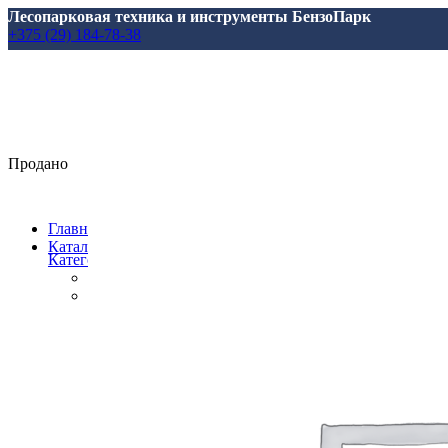
Лесопарковая техника и инструменты БензоПарк
+375 (29) 184-78-38
Продано
Главная
Каталог
Категории
Все
товары
Аксессуары, масла, запчасти
Аксессуары и запасные части
для Marolex
для АВД
для Аккумуляторной Техники
для Аэраторов
для Газонокосилкок
для Мотоблоков и Культиваторов
для Насосов