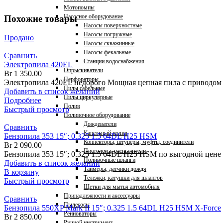
Мотопомпы
Насосное оборудование
Похожие товары
Насосы поверхностные
Насосы погружные
Продано
Насосы скважинные
Насосы фекальные
Сравнить
Станции водоснабжения
Электропила 420EL
Опрыскиватели
Br
1 350.00
Перфораторы
Электропила 420EL недорого Мощная цепная пила с приводом 
Пилы сабельные
Добавить в список желаний
Пилы циркулярные
Подробнее
Полив
Быстрый просмотр
Поливочное оборудование
Дождеватели
Сравнить
Капельный полив
Бензопила 353 15″; 0.325 1.5 64DL H25 HSM
Коннекторы, штуцеры, муфты, соединители
Br
2 090.00
Пистолеты, распылители
Бензопила 353 15″; 0.325 1.5 64DL H25 HSM по выгодной цене
Поливочные шланги
Добавить в список желаний
Таймеры, датчики дождя
В корзину
Тележки, катушки для шлангов
Быстрый просмотр
Щетки для мытья автомобиля
Принадлежности и аксессуары
Сравнить
Пылесосы
Бензопила 550XP Mark II 15″; 0.325 1.5 64DL H25 HSM X-Force
Ренноваторы
Br
2 850.00
Ручной инструмент