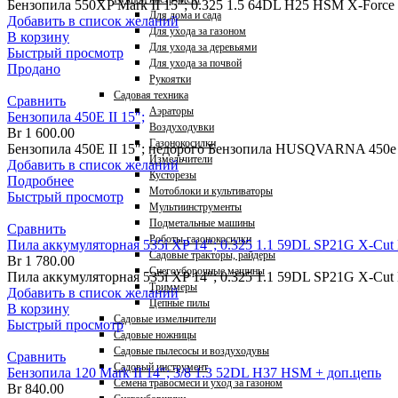
Бензопила 550XP Mark II 15″; 0.325 1.5 64DL H25 HSM X-Force 
Для дома и сада
Добавить в список желаний
Для ухода за газоном
В корзину
Для ухода за деревьями
Быстрый просмотр
Для ухода за почвой
Продано
Рукоятки
Садовая техника
Сравнить
Аэраторы
Бензопила 450Е II 15″;
Воздуходувки
Br
1 600.00
Газонокосилки
Бензопила 450Е II 15″; недорого Бензопила HUSQVARNA 450е II
Измельчители
Добавить в список желаний
Кусторезы
Подробнее
Мотоблоки и культиваторы
Быстрый просмотр
Мультиинструменты
Подметальные машины
Сравнить
Роботы-газонокосилки
Пила аккумуляторная 535i XP 14″; 0.325 1.1 59DL SP21G X-Cut
Садовые тракторы, райдеры
Br
1 780.00
Снегоуборочные машины
Пила аккумуляторная 535i XP 14″; 0.325 1.1 59DL SP21G X-Cu
Триммеры
Добавить в список желаний
Цепные пилы
В корзину
Садовые измельчители
Быстрый просмотр
Садовые ножницы
Садовые пылесосы и воздуходувы
Сравнить
Садовый инструмент
Бензопила 120 Mark II 14″; 3/8 1.3 52DL H37 HSM + доп.цепь
Семена травосмеси и уход за газоном
Br
840.00