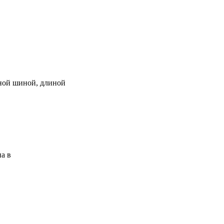
ьной шиной, длиной
а в