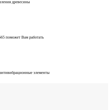
пиления древесины
565 поможет Вам работать
е антивибрационные элементы