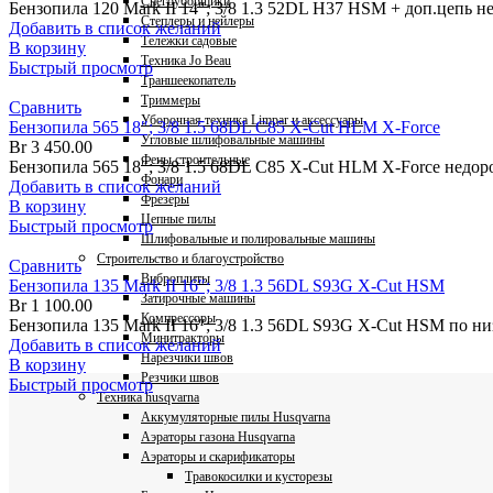
Снегоуборщики
Бензопила 120 Mark II 14″; 3/8 1.3 52DL H37 HSM + доп.цепь 
Степлеры и нейлеры
Добавить в список желаний
Тележки садовые
В корзину
Техника Jo Beau
Быстрый просмотр
Траншеекопатель
Триммеры
Сравнить
Уборочная техника Limpar и аксессуары
Бензопила 565 18″; 3/8 1.5 68DL C85 X-Cut HLM X-Force
Угловые шлифовальные машины
Br
3 450.00
Фены строительные
Бензопила 565 18″; 3/8 1.5 68DL C85 X-Cut HLM X-Force недор
Фонари
Добавить в список желаний
Фрезеры
В корзину
Цепные пилы
Быстрый просмотр
Шлифовальные и полировальные машины
Строительство и благоустройство
Сравнить
Виброплиты
Бензопила 135 Mark II 16″; 3/8 1.3 56DL S93G X-Cut HSM
Затирочные машины
Br
1 100.00
Компрессоры
Бензопила 135 Mark II 16″; 3/8 1.3 56DL S93G X-Cut HSM по
Минитракторы
Добавить в список желаний
Нарезчики швов
В корзину
Резчики швов
Быстрый просмотр
Техника husqvarna
Аккумуляторные пилы Husqvarna
Аэраторы газона Husqvarna
Аэраторы и скарификаторы
Травокосилки и кусторезы