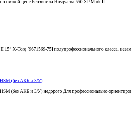
по низкой цене Бензопила Husqvarna 550 XP Mark II
 15″ X-Torq [9671569-75] полупрофессионального класса, незам
 HSM (без АКБ и З/У)
t HSM (без АКБ и З/У) недорого Для профессионально-ориентир