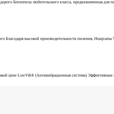
недорого Бензопила любительского класса, предназначенная для 
ого Благодаря высокой производительности пиления, Husqvarna 
 низкой цене LowVib® (Антивибрационная система) Эффективны