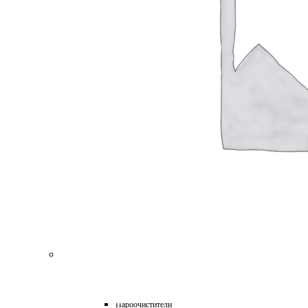
для Пароочистителей
для Подметальных Машин
для Проф. Керхера
для Пылесосов
для Роботов-Газонокосилок
для Роботов-Пылесосов
для Садовых Тракторов
для Стеклоочистителей
для Триммеров
для Цепных Пил
Масла
Прочее
Химия
HoReCa
Автохимия
Бытовая химия и клининг
Детейлинг
Моющие средства для пищевой промышленности
Подарочные наборы
Профессиональная защита древесины и минеральных п
Лес, парк, сад
Техника для уборки
Аппараты высокого давления
Машины поломоечные
Пароочистители