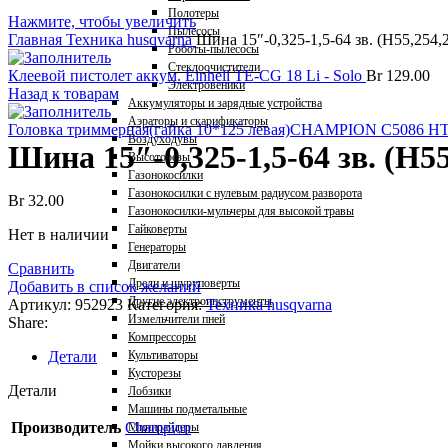
Полотеры
Нажмите, чтобы увеличить
Пылесосы
Главная
Техника husqvarna
Шина 15″-0,325-1,5-64 зв. (Н55,254,
Роботы-пылесосы
Стеклоочистители
Клеевой пистолет аккум. Einhell TE-CG 18 Li - Solo
Br
129.00
Электровеники
Назад к товарам
Аккумуляторы и зарядные устройства
Аэраторы и скарификаторы
Головка триммерная(гайка 10*125 левая)CHAMPION C5086 H
Воздуходувы
Шина 15″-0,325-1,5-64 зв. (Н55
Высоторезы
Газонокосилки
Газонокосилки с нулевым радиусом разворота
Br
32.00
Газонокосилки-мульчеры для высокой травы
Гайковерты
Нет в наличии
Генераторы
Двигатели
Сравнить
Дрели и шуруповерты
Добавить в список желаний
Другие электроинструменты
Артикул:
952923
Категория:
Техника husqvarna
Измельчители пней
Share:
Компрессоры
Детали
Культиваторы
Кусторезы
Детали
Лобзики
Машины подметальные
Производитель
Champion
Минирайдеры
Мойки высокого давления