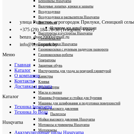
Бензопилы Husqvarna
Валочные лопатки, крюки и захваты
Воздуходувки
Воздуходувки и распылители Husqvarna
улица Радистов, агрогородок Прилуки, Сеницкий сель
Высоторезы
Ножницы для живой изгороди
+375 (29) 184-78-38 (Telegram, Viber)
Высоторезы и кусторезы Husqvarna
benzo_dvor2000@mail.ru
Газонокосилки
Газонокосилки Husqvarna
info@benzopark.by
Газонокосилки с нулевым радиусом разворота
Меню
Газонокосилки-роботы
Генераторы
Главная
Защитная обувь
Каталог
Инструменты для ухода за режущей гарнитурой
О компании
Канистры
Контакты
Клинья
Доставка и оплата
Культиваторы
Масла и смазки
Каталог
Машины бурильные и стойки для бурения
Машины для шлифования и подготовки поверхностей
Техника husqvarna
Мойки высокого давления
Техника Jo Beau
Пылесосы
Мойки высокого давления Husqvarna
Husqvarna
Мотокосы и триммеры Husqvarna
Мотопомпы
Аккумуляторные пилы Husqvarna