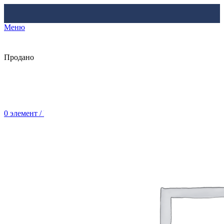
Меню
Продано
0
элемент
/
Br
0.00