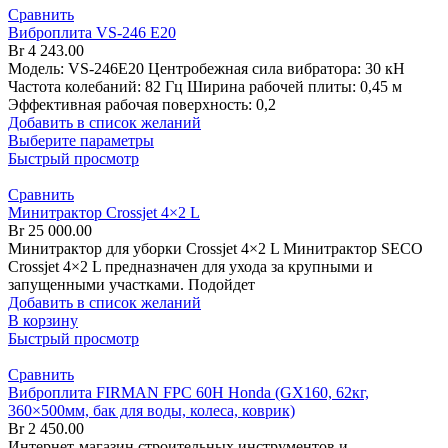
Сравнить
Виброплита VS-246 E20
Br
4 243.00
Модель: VS-246E20 Центробежная сила вибратора: 30 кН
Частота колебаний: 82 Гц Ширина рабочей плиты: 0,45 м
Эффективная рабочая поверхность: 0,2
Добавить в список желаний
Выберите параметры
Быстрый просмотр
Сравнить
Минитрактор Crossjet 4×2 L
Br
25 000.00
Минитрактор для уборки Crossjet 4×2 L Минитрактор SECO
Crossjet 4×2 L предназначен для ухода за крупными и
запущенными участками. Подойдет
Добавить в список желаний
В корзину
Быстрый просмотр
Сравнить
Виброплита FIRMAN FPC 60H Honda (GX160, 62кг,
360×500мм, бак для воды, колеса, коврик)
Br
2 450.00
Интернет-магазин строительных инструментов и