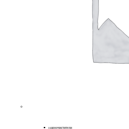
для Пароочистителей
для Подметальных Машин
для Проф. Керхера
для Пылесосов
для Роботов-Газонокосилок
для Роботов-Пылесосов
для Садовых Тракторов
для Стеклоочистителей
для Триммеров
для Цепных Пил
Масла
Прочее
Химия
HoReCa
Автохимия
Бытовая химия и клининг
Детейлинг
Моющие средства для пищевой промышленности
Подарочные наборы
Профессиональная защита древесины и минеральных п
Лес, парк, сад
Техника для уборки
Аппараты высокого давления
Машины поломоечные
Пароочистители