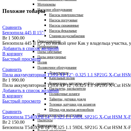
Мотопомпы
Насосное оборудование
Похожие товары
Насосы поверхностные
Насосы погружные
Насосы скважинные
Сравнить
Насосы фекальные
Бензопила 445 II 15″;
Станции водоснабжения
Br
1 500.00
Опрыскиватели
Бензопила 445 II 15″; по низкой цене Как у владельца участка, 
Перфораторы
Добавить в список желаний
Пилы сабельные
В корзину
Пилы циркулярные
Быстрый просмотр
Полив
Поливочное оборудование
Сравнить
Дождеватели
Пила аккумуляторная T535i XP 12″; 0.325 1.1 SP21G X-Cut HSM
Капельный полив
Br
1 990.00
Коннекторы, штуцеры, муфты, соединители
Пила аккумуляторная T535i XP 12″; 0.325 1.1 SP21G X-Cut HSM
Пистолеты, распылители
Добавить в список желаний
Поливочные шланги
В корзину
Таймеры, датчики дождя
Быстрый просмотр
Тележки, катушки для шлангов
Щетки для мытья автомобиля
Сравнить
Принадлежности и аксессуары
Бензопила T540XPII 14″; 0,325 1.1 59DL SP21G X-Cut HSM X-F
Пылесосы
Br
2 150.00
Ренноваторы
Бензопила T540XPII 14"; 0,325 1.1 59DL SP21G X-Cut HSM X-F
Ручной инструмент