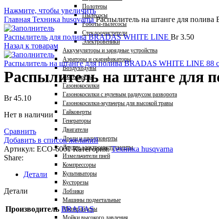
Полотеры
Нажмите, чтобы увеличить
Пылесосы
Главная
Техника husqvarna
Распылитель на штанге для полив
Роботы-пылесосы
Стеклоочистители
Распылитель для полива BRADAS WHITE LINE
Br
3.50
Электровеники
Назад к товарам
Аккумуляторы и зарядные устройства
Аэраторы и скарификаторы
Распылитель на штанге для полива BRADAS WHITE LINE 88 
Воздуходувы
Распылитель на штанге для
Высоторезы
Газонокосилки
Газонокосилки с нулевым радиусом разворота
Br
45.10
Газонокосилки-мульчеры для высокой травы
Гайковерты
Нет в наличии
Генераторы
Двигатели
Сравнить
Дрели и шуруповерты
Добавить в список желаний
Другие электроинструменты
Артикул:
ECO-6001
Категория:
Техника husqvarna
Измельчители пней
Share:
Компрессоры
Детали
Культиваторы
Кусторезы
Детали
Лобзики
Машины подметальные
Производитель
BRADAS
Минирайдеры
Мойки высокого давления