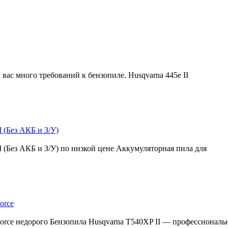
у вас много требований к бензопиле. Husqvarna 445e II
 (Без АКБ и З/У)
 (Без АКБ и З/У) по низкой цене Аккумуляторная пила для
orce
orce недорого Бензопила Husqvarna T540XP II — профессиональн