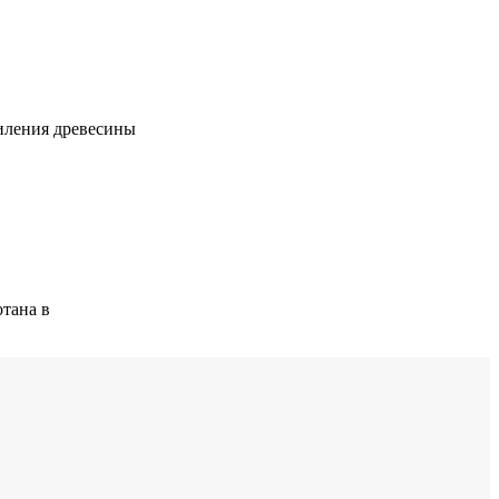
пиления древесины
отана в