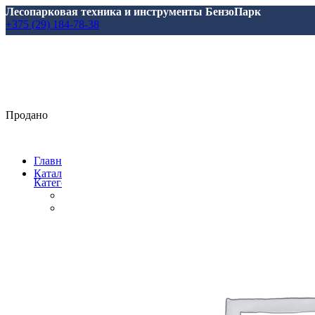
Лесопарковая техника и инструменты БензоПарк
+375 (29) 184-78-38
Продано
Главная
Каталог
Категории
Все
товары
Аксессуары, масла, запчасти
Аксессуары и запасные части
для Marolex
для АВД
для Аккумуляторной Техники
для Аэраторов
для Газонокосилкок
для Мотоблоков и Культиваторов
для Насосов