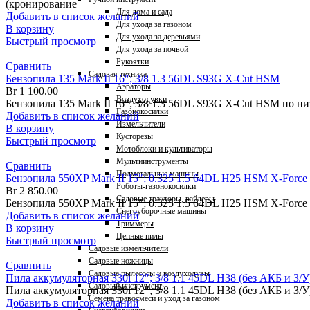
(кронирование
Для дома и сада
Добавить в список желаний
Для ухода за газоном
В корзину
Для ухода за деревьями
Быстрый просмотр
Для ухода за почвой
Рукоятки
Сравнить
Садовая техника
Бензопила 135 Mark II 16″; 3/8 1.3 56DL S93G X-Cut HSM
Аэраторы
Br
1 100.00
Воздуходувки
Бензопила 135 Mark II 16″; 3/8 1.3 56DL S93G X-Cut HSM по
Газонокосилки
Добавить в список желаний
Измельчители
В корзину
Кусторезы
Быстрый просмотр
Мотоблоки и культиваторы
Мультиинструменты
Сравнить
Подметальные машины
Бензопила 550XP Mark II 15″; 0.325 1.5 64DL H25 HSM X-Force
Роботы-газонокосилки
Br
2 850.00
Садовые тракторы, райдеры
Бензопила 550XP Mark II 15″; 0.325 1.5 64DL H25 HSM X-Force 
Снегоуборочные машины
Добавить в список желаний
Триммеры
В корзину
Цепные пилы
Быстрый просмотр
Садовые измельчители
Садовые ножницы
Сравнить
Садовые пылесосы и воздуходувы
Пила аккумуляторная 330i 12″; 3/8 1.1 45DL H38 (без АКБ и З/У
Садовый инструмент
Пила аккумуляторная 330i 12″; 3/8 1.1 45DL H38 (без АКБ и З/
Семена травосмеси и уход за газоном
Добавить в список желаний