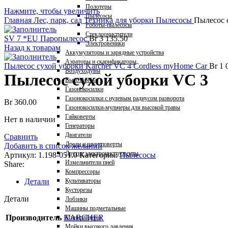
Полотеры
Нажмите, чтобы увеличить
Пылесосы
Главная
Лес, парк, сад
Техника для уборки
Пылесосы
Пылесос 
Роботы-пылесосы
Стеклоочистители
SV 7 *EU Паропылесос
Br
3 135.50
Электровеники
Назад к товарам
Аккумуляторы и зарядные устройства
Аэраторы и скарификаторы
Пылесос сухой уборки Karcher VC 4 Cordless myHome Car
Br
1 
Воздуходувы
Пылесос сухой уборки VC 3
Высоторезы
Газонокосилки
Газонокосилки с нулевым радиусом разворота
Br
360.00
Газонокосилки-мульчеры для высокой травы
Гайковерты
Нет в наличии
Генераторы
Двигатели
Сравнить
Дрели и шуруповерты
Добавить в список желаний
Другие электроинструменты
Артикул:
1.198-051.0
Категория:
Пылесосы
Измельчители пней
Share:
Компрессоры
Детали
Культиваторы
Кусторезы
Детали
Лобзики
Машины подметальные
Производитель
KARCHER
Минирайдеры
Мойки высокого давления