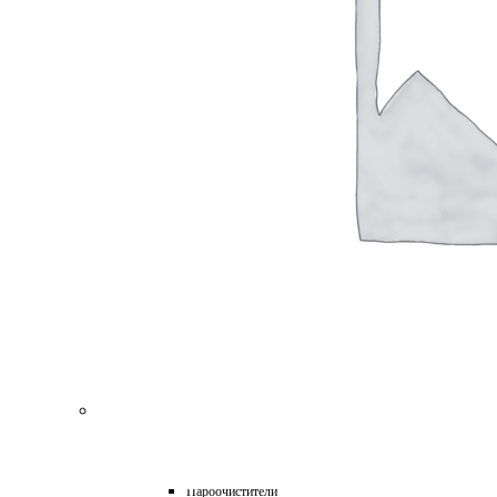
для Пароочистителей
для Подметальных Машин
для Проф. Керхера
для Пылесосов
для Роботов-Газонокосилок
для Роботов-Пылесосов
для Садовых Тракторов
для Стеклоочистителей
для Триммеров
для Цепных Пил
Масла
Прочее
Химия
HoReCa
Автохимия
Бытовая химия и клининг
Детейлинг
Моющие средства для пищевой промышленности
Подарочные наборы
Профессиональная защита древесины и минеральных п
Лес, парк, сад
Техника для уборки
Аппараты высокого давления
Машины поломоечные
Пароочистители