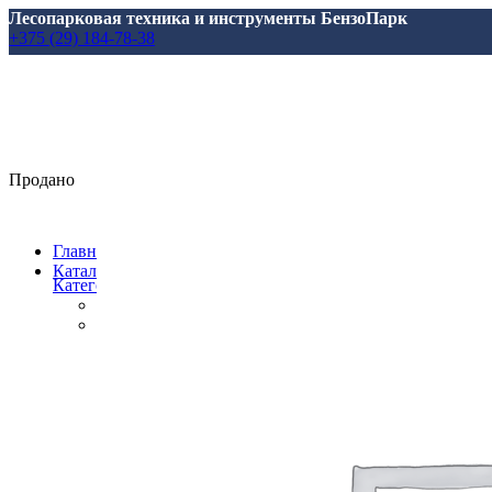
Лесопарковая техника и инструменты БензоПарк
+375 (29) 184-78-38
Продано
Главная
Каталог
Категории
Все
товары
Аксессуары, масла, запчасти
Аксессуары и запасные части
для Marolex
для АВД
для Аккумуляторной Техники
для Аэраторов
для Газонокосилкок
для Мотоблоков и Культиваторов
для Насосов