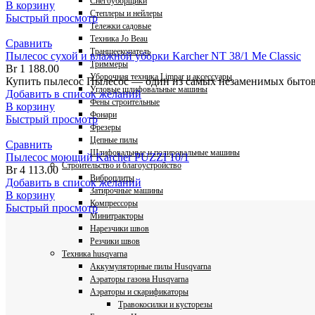
Снегоуборщики
В корзину
Степлеры и нейлеры
Быстрый просмотр
Тележки садовые
Техника Jo Beau
Сравнить
Траншеекопатель
Пылесос сухой и влажной уборки Karcher NT 38/1 Me Classic
Триммеры
Br
1 188.00
Уборочная техника Limpar и аксессуары
Купить пылесос Пылесос — один из самых незаменимых бытовы
Угловые шлифовальные машины
Добавить в список желаний
Фены строительные
В корзину
Фонари
Быстрый просмотр
Фрезеры
Цепные пилы
Сравнить
Шлифовальные и полировальные машины
Пылесос моющий Karcher PUZZI 10/1
Строительство и благоустройство
Br
4 113.00
Виброплиты
Добавить в список желаний
Затирочные машины
В корзину
Компрессоры
Быстрый просмотр
Минитракторы
Нарезчики швов
Резчики швов
Техника husqvarna
Аккумуляторные пилы Husqvarna
Аэраторы газона Husqvarna
Аэраторы и скарификаторы
Травокосилки и кусторезы