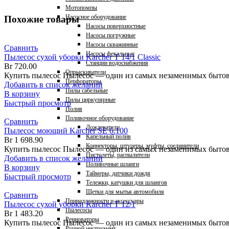
Мотопомпы
Насосное оборудование
Похожие товары
Насосы поверхностные
Насосы погружные
Насосы скважинные
Сравнить
Насосы фекальные
Пылесос сухой уборки Karcher T 14/1 Classic
Станции водоснабжения
Br
720.00
Опрыскиватели
Купить пылесос Пылесос — один из самых незаменимых бытовы
Перфораторы
Добавить в список желаний
Пилы сабельные
В корзину
Пилы циркулярные
Быстрый просмотр
Полив
Поливочное оборудование
Сравнить
Дождеватели
Пылесос моющий Karcher SE 6.100
Капельный полив
Br
1 698.90
Коннекторы, штуцеры, муфты, соединители
Купить пылесос Пылесос — один из самых незаменимых бытовы
Пистолеты, распылители
Добавить в список желаний
Поливочные шланги
В корзину
Таймеры, датчики дождя
Быстрый просмотр
Тележки, катушки для шлангов
Щетки для мытья автомобиля
Сравнить
Принадлежности и аксессуары
Пылесос сухой уборки Karcher T 12/1
Пылесосы
Br
1 483.20
Ренноваторы
Купить пылесос Пылесос — один из самых незаменимых бытовы
Ручной инструмент