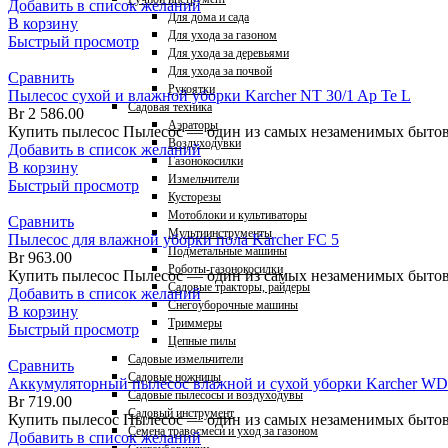
Добавить в список желаний
Для дома и сада
В корзину
Для ухода за газоном
Быстрый просмотр
Для ухода за деревьями
Для ухода за почвой
Сравнить
Рукоятки
Пылесос сухой и влажной уборки Karcher NT 30/1 Ap Te L
Садовая техника
Br
2 586.00
Аэраторы
Купить пылесос Пылесос — один из самых незаменимых бытовы
Воздуходувки
Добавить в список желаний
Газонокосилки
В корзину
Измельчители
Быстрый просмотр
Кусторезы
Мотоблоки и культиваторы
Сравнить
Мультиинструменты
Пылесос для влажной уборки пола Karcher FC 5
Подметальные машины
Br
963.00
Роботы-газонокосилки
Купить пылесос Пылесос — один из самых незаменимых бытовы
Садовые тракторы, райдеры
Добавить в список желаний
Снегоуборочные машины
В корзину
Триммеры
Быстрый просмотр
Цепные пилы
Садовые измельчители
Сравнить
Садовые ножницы
Аккумуляторный пылесос влажной и сухой уборки Karcher WD 1
Садовые пылесосы и воздуходувы
Br
719.00
Садовый инструмент
Купить пылесос Пылесос — один из самых незаменимых бытовы
Семена травосмеси и уход за газоном
Добавить в список желаний