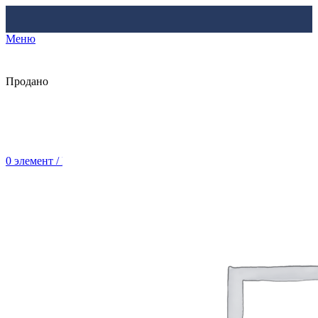
Меню
Продано
0
элемент
/
Br
0.00