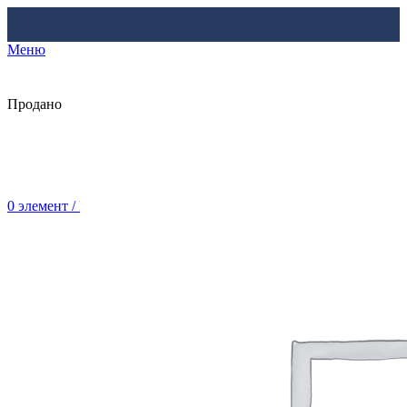
Меню
Продано
0
элемент
/
Br
0.00