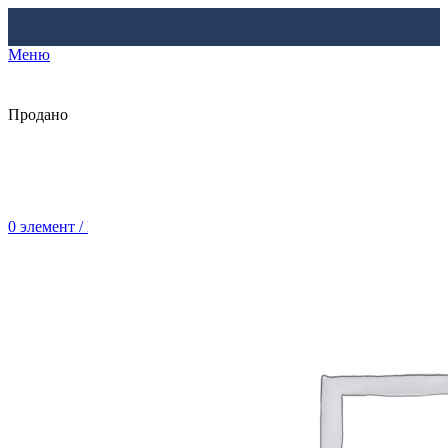
Меню
Продано
0
элемент
/
Br
0.00