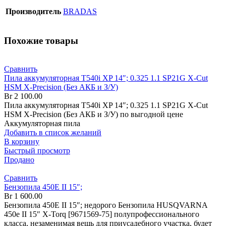
Производитель
BRADAS
Похожие товары
Сравнить
Пила аккумуляторная T540i XP 14″; 0.325 1.1 SP21G X-Cut
HSM X-Precision (Без АКБ и З/У)
Br
2 100.00
Пила аккумуляторная T540i XP 14″; 0.325 1.1 SP21G X-Cut
HSM X-Precision (Без АКБ и З/У) по выгодной цене
Аккумуляторная пила
Добавить в список желаний
В корзину
Быстрый просмотр
Продано
Сравнить
Бензопила 450Е II 15″;
Br
1 600.00
Бензопила 450Е II 15″; недорого Бензопила HUSQVARNA
450е II 15″ X-Torq [9671569-75] полупрофессионального
класса, незаменимая вещь для приусадебного участка, будет