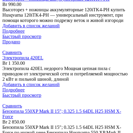
Br
990.00
Высоторез + ножницы аккумуляторные 120iTK4-PH купить
Husqvarna 120iTK4-PH — универсальный инструмент, при
помощи которого можно подрезку веток и живой изгороди
Добавить в список желаний
Подробнее
Быстрый просмотр
Продано
Сравнить
Электропила 420EL
Br
1 350.00
Электропила 420EL недорого Мощная цепная пила с
приводом от электрической сети и потребляемой мощностью
2 кВт и пильной шиной, длиной
Добавить в список желаний
Подробнее
Быстрый просмотр
Сравнить
Бензопила 550XP Mark II 15″; 0.325 1.5 64DL H25 HSM X-
Force
Br
2 850.00
Бензопила 550XP Mark II 15″; 0.325 1.5 64DL H25 HSM X-
Force по низкой цене Бензопила Husqvarna 550 XP Mark II