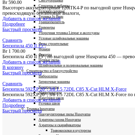
Снегоуборщики
Br
590.00
Степлеры и нейлеры
Высоторез аккумуляторный 120iTK4-P по выгодной цене Husqva
Тележки садовые
превосходящую бензиновые аналоги,
Техника Jo Beau
Добавить в список желаний
Траншеекопатель
Подробнее
Триммеры
Быстрый просмотр
Уборочная техника Limpar и аксессуары
Угловые шлифовальные машины
Сравнить
Фены строительные
Бензопила 450 II 15″;
Фонари
Br
1 700.00
Фрезеры
Бензопила 450 II 15″; по выгодной цене Husqvarna 450 — прев
Цепные пилы
Добавить в список желаний
Шлифовальные и полировальные машины
В корзину
Строительство и благоустройство
Быстрый просмотр
Виброплиты
Затирочные машины
Сравнить
Компрессоры
Бензопила 592XP 20″; 3/8 1.5 72DL C85 X-Cut HLM X-Force
Минитракторы
Бензопила 592XP 20″; 3/8 1.5 72DL C85 X-Cut HLM X-Force по
Нарезчики швов
Добавить в список желаний
Резчики швов
Подробнее
Техника husqvarna
Быстрый просмотр
Аккумуляторные пилы Husqvarna
Аэраторы газона Husqvarna
Аэраторы и скарификаторы
Травокосилки и кусторезы