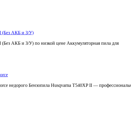
 (Без АКБ и З/У)
 (Без АКБ и З/У) по низкой цене Аккумуляторная пила для
orce
orce недорого Бензопила Husqvarna T540XP II — профессиональн