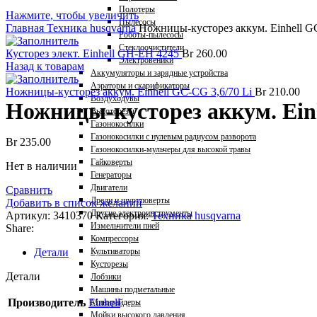
Полотеры
Нажмите, чтобы увеличить
Пылесосы
Главная
Техника husqvarna
Ножницы-кусторез аккум. Einhell G
Роботы-пылесосы
Стеклоочистители
Кусторез элект. Einhell GH-EH 4245
Br
260.00
Электровеники
Назад к товарам
Аккумуляторы и зарядные устройства
Аэраторы и скарификаторы
Ножницы-кусторез аккум. Einhell GC-CG 3,6/70 Li
Br
210.00
Воздуходувы
Ножницы-кусторез аккум. Einh
Высоторезы
Газонокосилки
Газонокосилки с нулевым радиусом разворота
Br
235.00
Газонокосилки-мульчеры для высокой травы
Гайковерты
Нет в наличии
Генераторы
Двигатели
Сравнить
Дрели и шуруповерты
Добавить в список желаний
Другие электроинструменты
Артикул:
3410370
Категория:
Техника husqvarna
Измельчители пней
Share:
Компрессоры
Детали
Культиваторы
Кусторезы
Детали
Лобзики
Машины подметальные
Производитель
Einhell
Минирайдеры
Мойки высокого давления