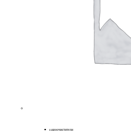
для Пароочистителей
для Подметальных Машин
для Проф. Керхера
для Пылесосов
для Роботов-Газонокосилок
для Роботов-Пылесосов
для Садовых Тракторов
для Стеклоочистителей
для Триммеров
для Цепных Пил
Масла
Прочее
Химия
HoReCa
Автохимия
Бытовая химия и клининг
Детейлинг
Моющие средства для пищевой промышленности
Подарочные наборы
Профессиональная защита древесины и минеральных п
Лес, парк, сад
Техника для уборки
Аппараты высокого давления
Машины поломоечные
Пароочистители