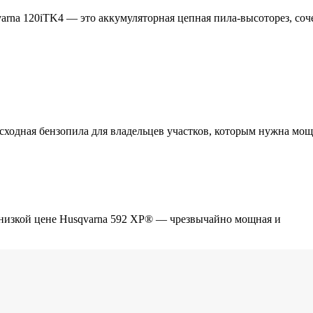
rna 120iTK4 — это аккумуляторная цепная пила-высоторез, соч
осходная бензопила для владельцев участков, которым нужна мо
 низкой цене Husqvarna 592 XP® — чрезвычайно мощная и