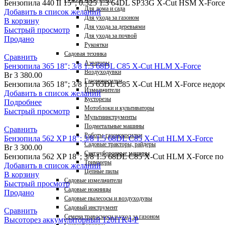
Бензопила 440 II 15″; 0.325 1.3 64DL SP33G X-Cut HSM X-Forc
Для дома и сада
Добавить в список желаний
Для ухода за газоном
В корзину
Для ухода за деревьями
Быстрый просмотр
Для ухода за почвой
Продано
Рукоятки
Садовая техника
Сравнить
Аэраторы
Бензопила 365 18″; 3/8 1.5 68DL C85 X-Cut HLM X-Force
Воздуходувки
Br
3 380.00
Газонокосилки
Бензопила 365 18"; 3/8 1.5 65DL C85 X-Cut HLM X-Force недор
Измельчители
Добавить в список желаний
Кусторезы
Подробнее
Мотоблоки и культиваторы
Быстрый просмотр
Мультиинструменты
Подметальные машины
Сравнить
Роботы-газонокосилки
Бензопила 562 XP 18″; 3/8 1.5 68DL C85 X-Cut HLM X-Force
Садовые тракторы, райдеры
Br
3 300.00
Снегоуборочные машины
Бензопила 562 XP 18″; 3/8 1.5 68DL C85 X-Cut HLM X-Force п
Триммеры
Добавить в список желаний
Цепные пилы
В корзину
Садовые измельчители
Быстрый просмотр
Садовые ножницы
Продано
Садовые пылесосы и воздуходувы
Садовый инструмент
Сравнить
Семена травосмеси и уход за газоном
Высоторез аккумуляторный 120iTK4-P