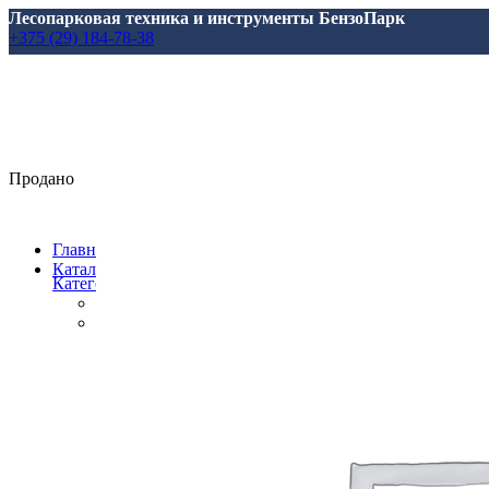
Лесопарковая техника и инструменты БензоПарк
+375 (29) 184-78-38
Продано
Главная
Каталог
Категории
Все
товары
Аксессуары, масла, запчасти
Аксессуары и запасные части
для Marolex
для АВД
для Аккумуляторной Техники
для Аэраторов
для Газонокосилкок
для Мотоблоков и Культиваторов
для Насосов