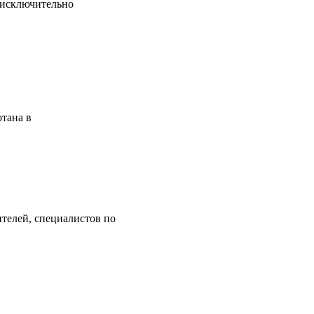
с исключительно
отана в
телей, специалистов по