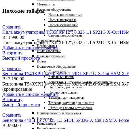
Мотопомпы
Насосное оборудование
Похожие товары
Насосы поверхностные
Насосы погружные
Насосы скважинные
Сравнить
Насосы фекальные
Пила аккумуляторная T535i XP 12″; 0.325 1.1 SP21G X-Cut HSM
Станции водоснабжения
Br
1 990.00
Опрыскиватели
Пила аккумуляторная T535i XP 12″; 0.325 1.1 SP21G X-Cut HSM
Перфораторы
Добавить в список желаний
Пилы сабельные
В корзину
Пилы циркулярные
Быстрый просмотр
Полив
Поливочное оборудование
Сравнить
Дождеватели
Бензопила T540XPII 14″; 0,325 1.1 59DL SP21G X-Cut HSM X-F
Капельный полив
Br
2 150.00
Коннекторы, штуцеры, муфты, соединители
Бензопила T540XPII 14"; 0,325 1.1 59DL SP21G X-Cut HSM X-F
Пистолеты, распылители
(кронирование
Поливочные шланги
Добавить в список желаний
Таймеры, датчики дождя
В корзину
Тележки, катушки для шлангов
Быстрый просмотр
Щетки для мытья автомобиля
Принадлежности и аксессуары
Сравнить
Пылесосы
Бензопила 440 II 15″; 0.325 1.3 64DL SP33G X-Cut HSM X-Force
Ренноваторы
Br
990.00
Ручной инструмент