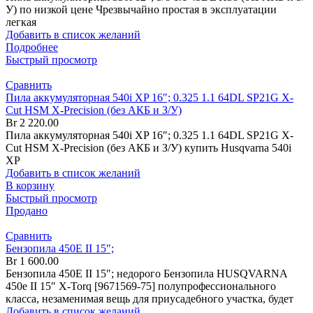
У) по низкой цене Чрезвычайно простая в эксплуатации
легкая
Добавить в список желаний
Подробнее
Быстрый просмотр
Сравнить
Пила аккумуляторная 540i XP 16″; 0.325 1.1 64DL SP21G X-
Cut HSM X-Precision (без АКБ и З/У)
Br
2 220.00
Пила аккумуляторная 540i XP 16″; 0.325 1.1 64DL SP21G X-
Cut HSM X-Precision (без АКБ и З/У) купить Husqvarna 540i
XP
Добавить в список желаний
В корзину
Быстрый просмотр
Продано
Сравнить
Бензопила 450Е II 15″;
Br
1 600.00
Бензопила 450Е II 15″; недорого Бензопила HUSQVARNA
450е II 15″ X-Torq [9671569-75] полупрофессионального
класса, незаменимая вещь для приусадебного участка, будет
Добавить в список желаний