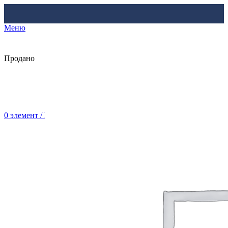
Меню
Продано
0
элемент
/
Br
0.00