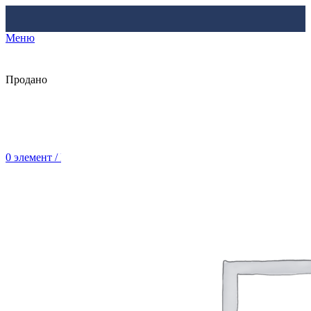
Меню
Продано
0
элемент
/
Br
0.00