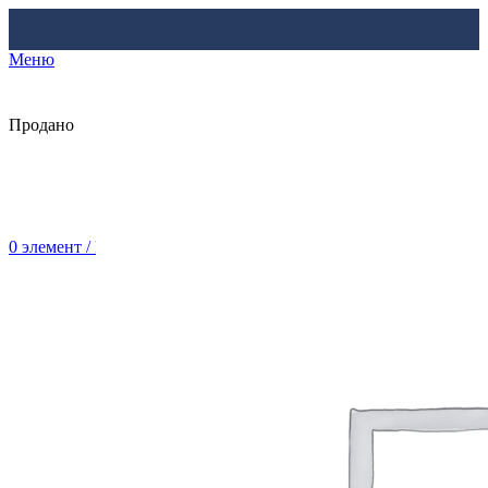
Меню
Продано
0
элемент
/
Br
0.00