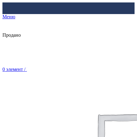
Меню
Продано
0
элемент
/
Br
0.00