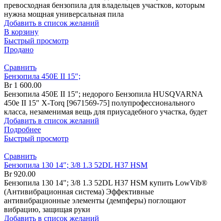
превосходная бензопила для владельцев участков, которым
нужна мощная универсальная пила
Добавить в список желаний
В корзину
Быстрый просмотр
Продано
Сравнить
Бензопила 450Е II 15″;
Br
1 600.00
Бензопила 450Е II 15″; недорого Бензопила HUSQVARNA
450е II 15″ X-Torq [9671569-75] полупрофессионального
класса, незаменимая вещь для приусадебного участка, будет
Добавить в список желаний
Подробнее
Быстрый просмотр
Сравнить
Бензопила 130 14″; 3/8 1.3 52DL H37 HSM
Br
920.00
Бензопила 130 14"; 3/8 1.3 52DL H37 HSM купить LowVib®
(Антивибрационная система) Эффективные
антивибрационные элементы (демпферы) поглощают
вибрацию, защищая руки
Добавить в список желаний