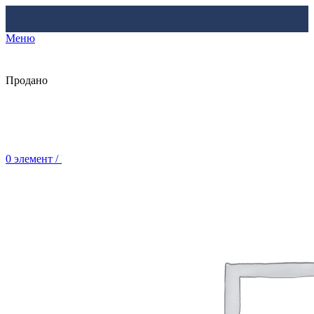
Меню
Продано
0
элемент
/
Br
0.00