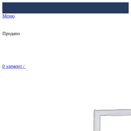
Меню
Продано
0
элемент
/
Br
0.00